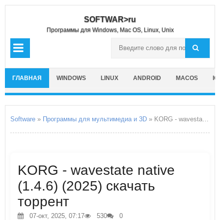
SOFTWAR>ru
Программы для Windows, Mac OS, Linux, Unix
ГЛАВНАЯ
WINDOWS
LINUX
ANDROID
MACOS
IO
Software
»
Программы для мультимедиа и 3D
» KORG - wavestate native
KORG - wavestate native
(1.4.6) (2025) скачать
торрент
07-окт, 2025, 07:17
530
0