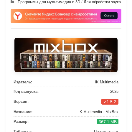
Программы для мультимедиа и 3D
/
Для обработки звука
Издатель:
IK Multimedia
Год выпуска:
2025
v.1.5.2
Версия:
Название:
IK Multimedia - MixBox
367.1 MB
Размер:
Таблетка:
Присутствует