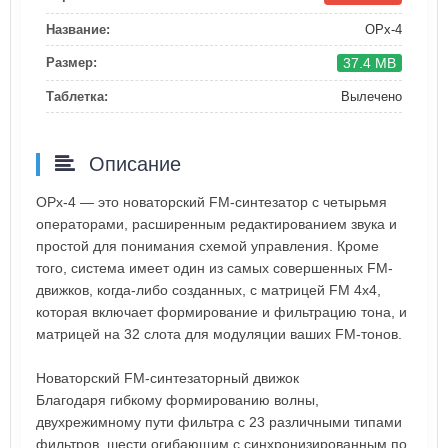
Название:
OPx-4
37.4 MB
Размер:
Таблетка:
Вылечено
Описание
OPx-4 — это новаторский FM-синтезатор с четырьмя
операторами, расширенным редактированием звука и
простой для понимания схемой управления. Кроме
того, система имеет один из самых совершенных FM-
движков, когда-либо созданных, с матрицей FM 4x4,
которая включает формирование и фильтрацию тона, и
матрицей на 32 слота для модуляции ваших FM-тонов.
Новаторский FM-синтезаторный движок
Благодаря гибкому формированию волны,
двухрежимному пути фильтра с 23 различными типами
фильтров, шести огибающим с синхронизированным по