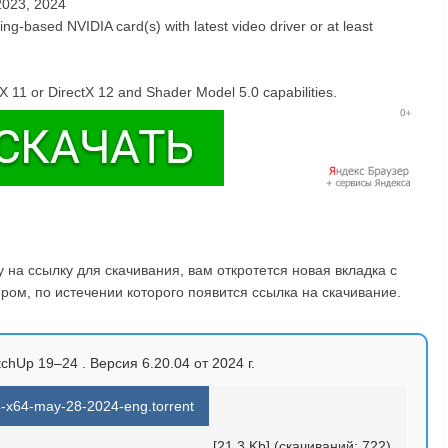
2023, 2024
ng-based NVIDIA card(s) with latest video driver or at least
tX 11 or DirectX 12 and Shader Model 5.0 capabilities.
на ссылку для скачивания, вам откротется новая вкладка с
ом, по истечении которого появится ссылка на скачивание.
tchUp 19–24 . Версия 6.20.04 от 2024 г.
-x64-may-28-2024-eng.torrent
[21.3 Kb] (cкачиваний: 722)