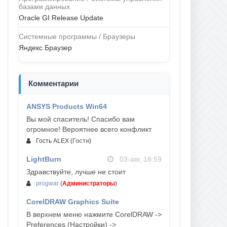
базами данных
Oracle GI Release Update
Системные программы / Браузеры
Яндекс.Браузер
Комментарии
ANSYS Products Win64
04-авг, 23:47
Вы мой спаситель! Спасибо вам
огромное! Вероятнее всего конфликт
Гость ALEX
(
Гости
)
LightBurn
03-авг, 18:59
Здравствуйте, лучше не стоит
progwar
(
Администраторы
)
CorelDRAW Graphics Suite
03-авг, 18:58
В верхнем меню нажмите CorelDRAW ->
Preferences (Настройки) ->