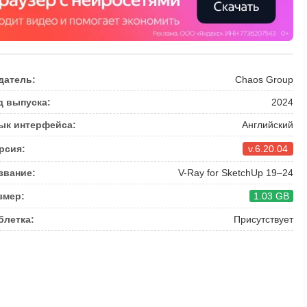
датель:
Chaos Group
д выпуска:
2024
ык интерфейса:
Английский
рсия:
v.6.20.04
звание:
V-Ray for SketchUp 19–24
змер:
1.03 GB
блетка:
Присутствует