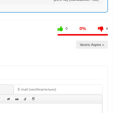
0%
0
4
Vectric Aspire »