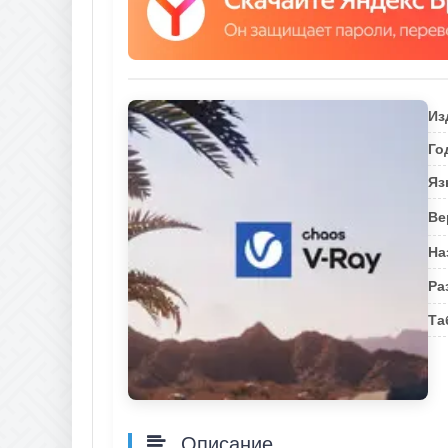
Из
Го
Яз
Ве
На
Ра
Та
Описание