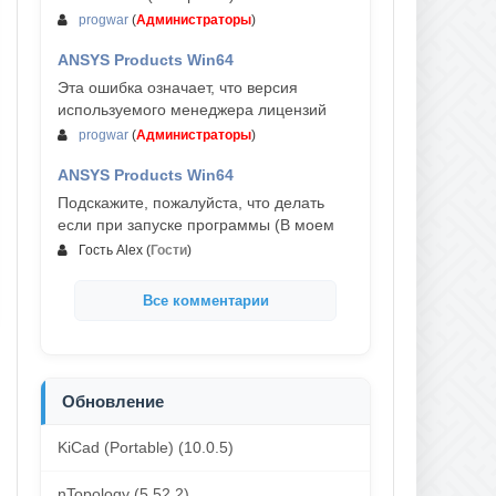
progwar
(
Администраторы
)
ANSYS Products Win64
03-авг, 18:54
Эта ошибка означает, что версия
используемого менеджера лицензий
progwar
(
Администраторы
)
ANSYS Products Win64
02-авг, 18:01
Подскажите, пожалуйста, что делать
если при запуске программы (В моем
Гость Alex
(
Гости
)
Все комментарии
Обновление
KiCad (Portable) (10.0.5)
nTopology (5.52.2)