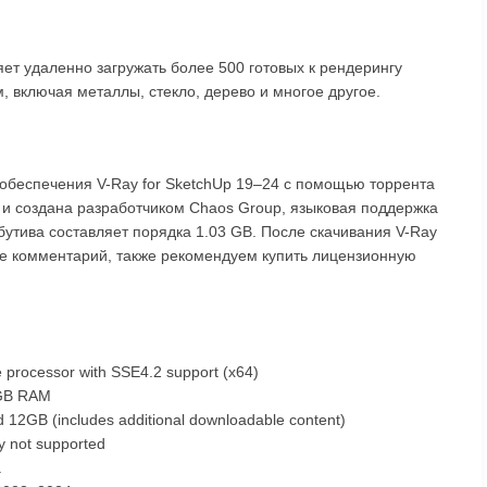
т удаленно загружать более 500 готовых к рендерингу
, включая металлы, стекло, дерево и многое другое.
 обеспечения V-Ray for SketchUp 19–24 с помощью торрента
 и создана разработчиком Chaos Group, языковая поддержка
бутива составляет порядка 1.03 GB. После скачивания V-Ray
ьте комментарий, также рекомендуем купить лицензионную
 processor with SSE4.2 support (x64)
 GB RAM
2GB (includes additional downloadable content)
ly not supported
.