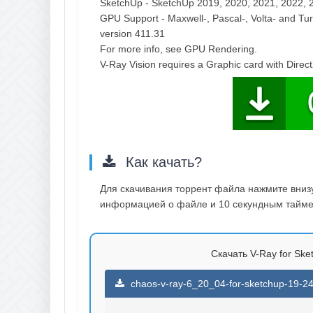
SketchUp - SketchUp 2019, 2020, 2021, 2022, 
GPU Support - Maxwell-, Pascal-, Volta- and Turi
version 411.31
For more info, see GPU Rendering.
V-Ray Vision requires a Graphic card with Direc
Как качать?
Для скачивания торрент файла нажмите внизу 
информацией о файле и 10 секундным таймер
Скачать V-Ray for Ske
chaos-v-ray-6_20_04-for-sketchup-19-24