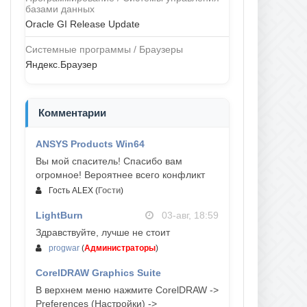
базами данных
Oracle GI Release Update
Системные программы / Браузеры
Яндекс.Браузер
Комментарии
ANSYS Products Win64
04-авг, 23:47
Вы мой спаситель! Спасибо вам
огромное! Вероятнее всего конфликт
Гость ALEX
(
Гости
)
LightBurn
03-авг, 18:59
Здравствуйте, лучше не стоит
progwar
(
Администраторы
)
CorelDRAW Graphics Suite
03-авг, 18:58
В верхнем меню нажмите CorelDRAW ->
Preferences (Настройки) ->