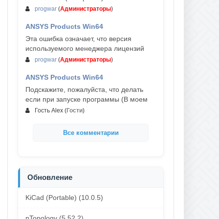
progwar
(
Администраторы
)
ANSYS Products Win64
03-авг, 18:54
Эта ошибка означает, что версия
используемого менеджера лицензий
progwar
(
Администраторы
)
ANSYS Products Win64
02-авг, 18:01
Подскажите, пожалуйста, что делать
если при запуске программы (В моем
Гость Alex
(
Гости
)
Все комментарии
Обновление
KiCad (Portable) (10.0.5)
nTopology (5.52.2)