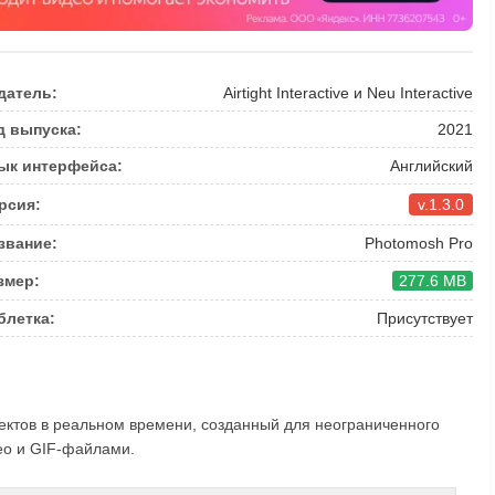
датель:
Airtight Interactive и Neu Interactive
д выпуска:
2021
ык интерфейса:
Английский
рсия:
v.1.3.0
звание:
Photomosh Pro
змер:
277.6 MB
блетка:
Присутствует
ектов в реальном времени, созданный для неограниченного
ео и GIF-файлами.