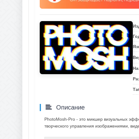
Из
Го
Яз
Ве
На
Ра
Та
Описание
PhotoMosh-Pro - это микшер визуальных эфф
творческого управления изображениями, вид