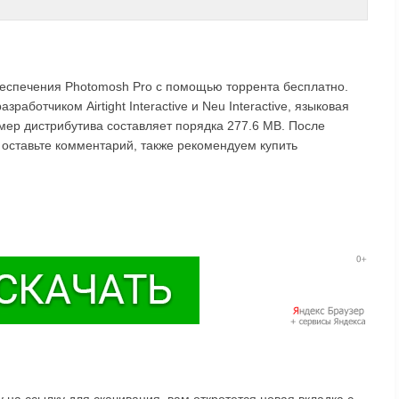
беспечения Photomosh Pro с помощью торрента бесплатно.
работчиком Airtight Interactive и Neu Interactive, языковая
змер дистрибутива составляет порядка 277.6 MB. После
 оставьте комментарий, также рекомендуем купить
на ссылку для скачивания, вам откротется новая вкладка с