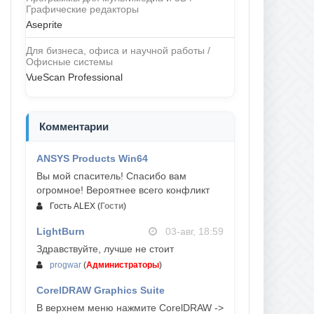
Графические редакторы
Aseprite
Для бизнеса, офиса и научной работы /
Офисные системы
VueScan Professional
Комментарии
ANSYS Products Win64
04-авг, 23:47
Вы мой спаситель! Спасибо вам
огромное! Вероятнее всего конфликт
Гость ALEX
(
Гости
)
LightBurn
03-авг, 18:59
Здравствуйте, лучше не стоит
progwar
(
Администраторы
)
CorelDRAW Graphics Suite
03-авг, 18:58
В верхнем меню нажмите CorelDRAW ->