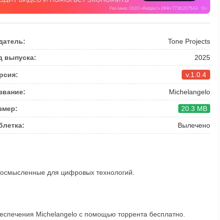
датель:
Tone Projects
д выпуска:
2025
рсия:
v.1.0.4
звание:
Michelangelo
змер:
20.3 MB
блетка:
Вылечено
еосмысленные для цифровых технологий.
еспечения Michelangelo с помощью торрента бесплатно.