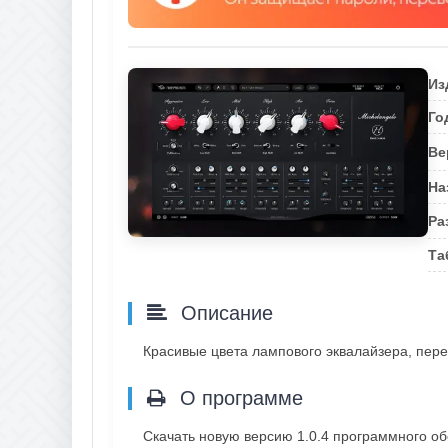
Из
Го
Ве
На
Ра
Та
Описание
Красивые цвета лампового эквалайзера, пер
О программе
Скачать новую версию 1.0.4 программного об