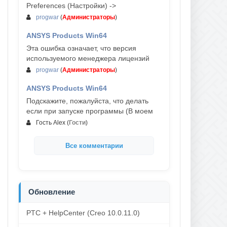
Preferences (Настройки) ->
progwar
(
Администраторы
)
ANSYS Products Win64
03-авг, 18:54
Эта ошибка означает, что версия
используемого менеджера лицензий
progwar
(
Администраторы
)
ANSYS Products Win64
02-авг, 18:01
Подскажите, пожалуйста, что делать
если при запуске программы (В моем
Гость Alex
(
Гости
)
Все комментарии
Обновление
PTC + HelpCenter (Creo 10.0.11.0)