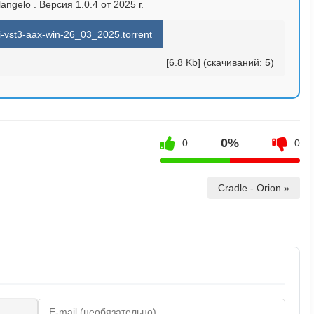
angelo . Версия 1.0.4 от 2025 г.
-vst3-aax-win-26_03_2025.torrent
[6.8 Kb] (cкачиваний: 5)
0%
0
0
Cradle - Orion »