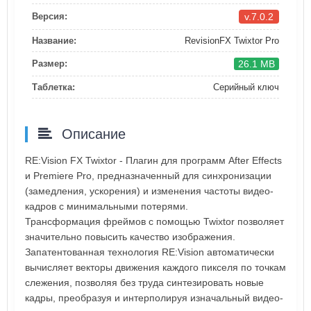
v.7.0.2
Версия:
Название:
RevisionFX Twixtor Pro
26.1 MB
Размер:
Таблетка:
Серийный ключ
Описание
RE:Vision FX Twixtor - Плагин для программ After Effects
и Premiere Pro, предназначенный для синхронизации
(замедления, ускорения) и изменения частоты видео-
кадров с минимальными потерями.
Трансформация фреймов с помощью Twixtor позволяет
значительно повысить качество изображения.
Запатентованная технология RE:Vision автоматически
вычисляет векторы движения каждого пикселя по точкам
слежения, позволяя без труда синтезировать новые
кадры, преобразуя и интерполируя изначальный видео-