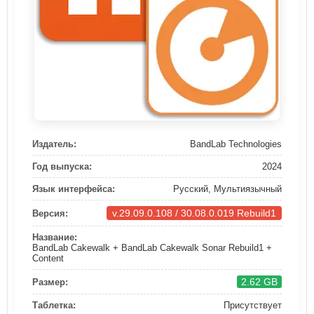
Издатель:
BandLab Technologies
Год выпуска:
2024
Язык интерфейса:
Русский, Мультиязычный
v.29.09.0.108 / 30.08.0.019 Rebuild1
Версия:
Название:
BandLab Cakewalk + BandLab Cakewalk Sonar Rebuild1 +
Content
2.62 GB
Размер:
Таблетка:
Присутствует