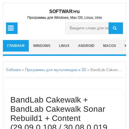
SOFTWAR>ru
Программы для Windows, Mac OS, Linux, Unix
ГЛАВНАЯ
WINDOWS
LINUX
ANDROID
MACOS
IO
Software
»
Программы для мультимедиа и 3D
» BandLab Cakewalk + BandLab Cakewalk Sonar Rebuild1 + Content
BandLab Cakewalk +
BandLab Cakewalk Sonar
Rebuild1 + Content
(29.09.0.108 / 30.08.0.019