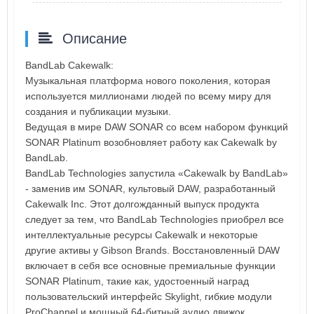
Описание
BandLab Cakewalk:
Музыкальная платформа нового поколения, которая
используется миллионами людей по всему миру для
создания и публикации музыки.
Ведущая в мире DAW SONAR со всем набором функций
SONAR Platinum возобновляет работу как Cakewalk by
BandLab.
BandLab Technologies запустила «Cakewalk by BandLab»
- заменив им SONAR, культовый DAW, разработанный
Cakewalk Inc. Этот долгожданный выпуск продукта
следует за тем, что BandLab Technologies приобрел все
интеллектуальные ресурсы Cakewalk и некоторые
другие активы у Gibson Brands. Восстановленный DAW
включает в себя все основные премиальные функции
SONAR Platinum, такие как, удостоенный наград
пользовательский интерфейс Skylight, гибкие модули
ProChannel и мощный 64-битный аудио движок.