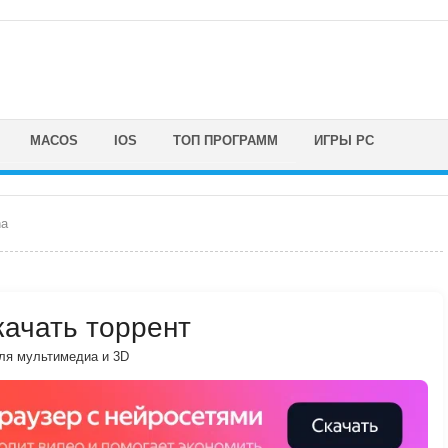
MACOS
IOS
ТОП ПРОГРАММ
ИГРЫ PC
ha
скачать торрент
ля мультимедиа и 3D