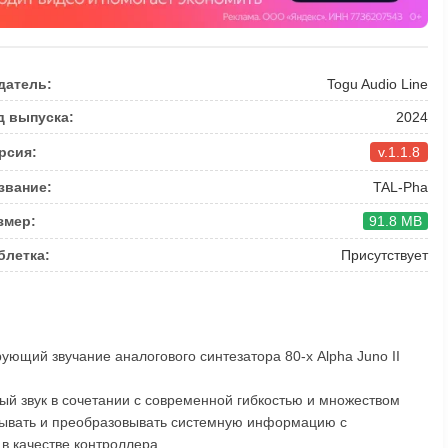
датель:
Togu Audio Line
д выпуска:
2024
рсия:
v.1.1.8
звание:
TAL-Pha
змер:
91.8 MB
блетка:
Присутствует
ющий звучание аналогового синтезатора 80-х Alpha Juno II
ый звук в сочетании с современной гибкостью и множеством
тывать и преобразовывать системную информацию с
в качестве контроллера.