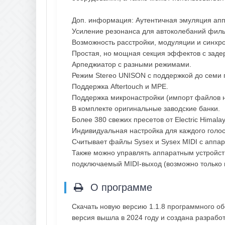
Доп. информация: Аутентичная эмуляция аппа
Усиление резонанса для автоколебаний филь
Возможность расстройки, модуляции и синхр
Простая, но мощная секция эффектов с заде
Арпеджиатор с разными режимами.
Режим Stereo UNISON с поддержкой до семи 
Поддержка Aftertouch и MPE.
Поддержка микронастройки (импорт файлов н
В комплекте оригинальные заводские банки.
Более 380 свежих пресетов от Electric Himalay
Индивидуальная настройка для каждого голо
Считывает файлы Sysex и Sysex MIDI с аппар
Также можно управлять аппаратным устройств
подключаемый MIDI-выход (возможно только 
О программе
Скачать новую версию 1.1.8 программного о
версия вышла в 2024 году и создана разработ