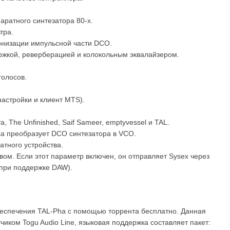
ратного синтезатора 80-х.
тра.
онизации импульсной части DCO.
ржкой, реверберацией и колокольным эквалайзером.
голосов.
астройки и клиент MTS).
a, The Unfinished, Saif Sameer, emptyvessel и TAL.
са преобразует DCO синтезатора в VCO.
атного устройства.
ом. Если этот параметр включен, он отправляет Sysex через
при поддержке DAW).
беспечения TAL-Pha с помощью торрента бесплатно. Данная
чиком Togu Audio Line, языковая поддержка составляет пакет: