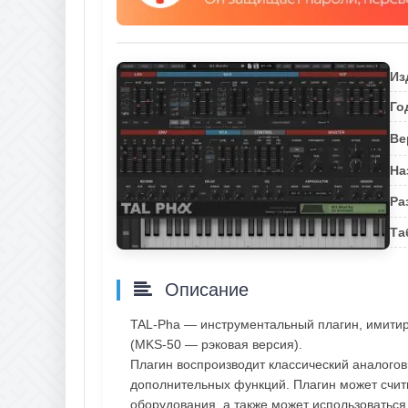
Из
Го
Ве
На
Ра
Та
Описание
TAL-Pha — инструментальный плагин, имитиру
(MKS-50 — рэковая версия).
Плагин воспроизводит классический аналогов
дополнительных функций. Плагин может счи
оборудования, а также может использоваться 