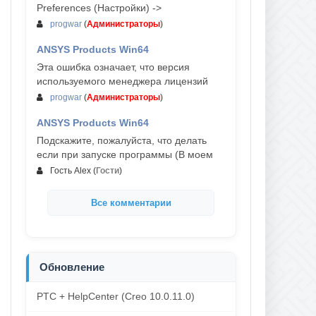
Preferences (Настройки) ->
progwar
(
Администраторы
)
ANSYS Products Win64
03-авг, 18:54
Эта ошибка означает, что версия
используемого менеджера лицензий
progwar
(
Администраторы
)
ANSYS Products Win64
02-авг, 18:01
Подскажите, пожалуйста, что делать
если при запуске программы (В моем
Гость Alex
(
Гости
)
Все комментарии
Обновление
PTC + HelpCenter (Creo 10.0.11.0)