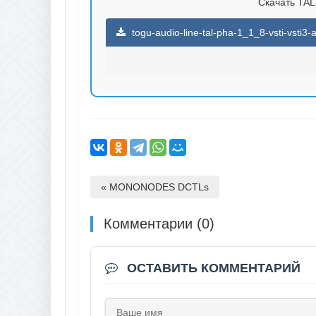
Скачать TAL-
togu-audio-line-tal-pha-1_1_8-vsti-vsti3
« MONONODES DCTLs
Комментарии (0)
ОСТАВИТЬ КОММЕНТАРИЙ