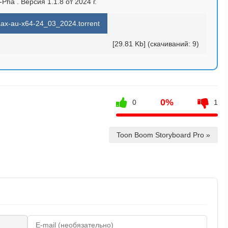
Pha . Версия 1.1.8 от 2024 г.
-aax-au-x64-24_03_2024.torrent
[29.81 Kb] (cкачиваний: 9)
0%
0
1
Toon Boom Storyboard Pro »