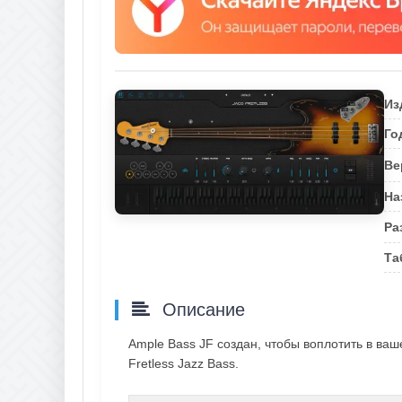
Из
Го
Ве
На
Ра
Та
Описание
Ample Bass JF создан, чтобы воплотить в ваше
Fretless Jazz Bass.