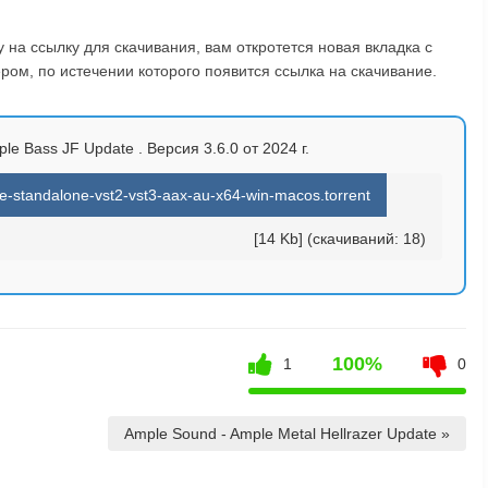
на ссылку для скачивания, вам откротется новая вкладка с
ом, по истечении которого появится ссылка на скачивание.
e Bass JF Update . Версия 3.6.0 от 2024 г.
-standalone-vst2-vst3-aax-au-x64-win-macos.torrent
[14 Kb] (cкачиваний: 18)
100%
1
0
Ample Sound - Ample Metal Hellrazer Update »