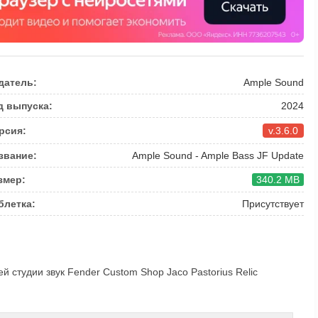
датель:
Ample Sound
д выпуска:
2024
рсия:
v.3.6.0
звание:
Ample Sound - Ample Bass JF Update
змер:
340.2 MB
блетка:
Присутствует
й студии звук Fender Custom Shop Jaco Pastorius Relic