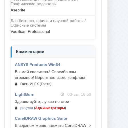
Графические редакторы
Aseprite
Для бизнеса, офиса и научной работы /
Офисные системы
VueScan Professional
Комментарии
ANSYS Products Win64
04-авг, 23:47
Вы мой спаситель! Спасибо вам
огромное! Вероятнее всего конфликт
Гость ALEX
(
Гости
)
LightBurn
03-авг, 18:59
Здравствуйте, лучше не стоит
progwar
(
Администраторы
)
CorelDRAW Graphics Suite
03-авг, 18:58
В верхнем меню нажмите CorelDRAW ->