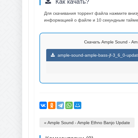
Как качать?
Для скачивания торрент файла нажмите внизу 
информацией о файле и 10 секундным таймер
Скачать Ample Sound - Ampl
ample-sound-ample-bass-jf-3_6_0-update
« Ample Sound - Ample Ethno Banjo Update