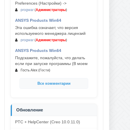
Preferences (Настройки) ->
progwar
(
Администраторы
)
ANSYS Products Win64
03-авг, 18:54
Эта ошибка означает, что версия
используемого менеджера лицензий
progwar
(
Администраторы
)
ANSYS Products Win64
02-авг, 18:01
Подскажите, пожалуйста, что делать
если при запуске программы (В моем
Гость Alex
(
Гости
)
Все комментарии
Обновление
PTC + HelpCenter (Creo 10.0.11.0)