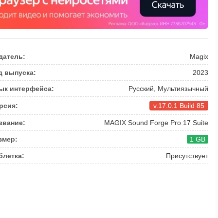
датель:
Magix
д выпуска:
2023
ык интерфейса:
Русский, Мультиязычный
рсия:
v.17.0.1 Build 85
звание:
MAGIX Sound Forge Pro 17 Suite
змер:
1 GB
блетка:
Присутствует