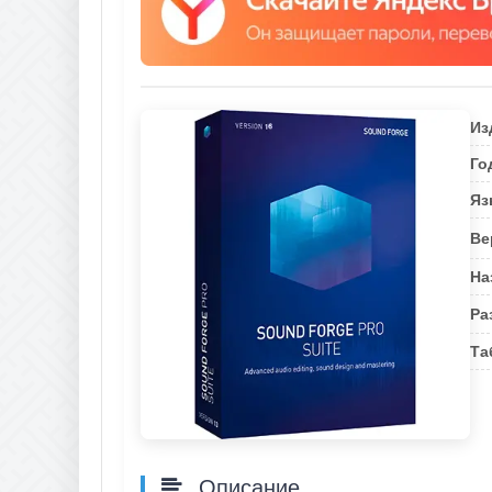
Из
Го
Яз
Ве
На
Ра
Та
Описание