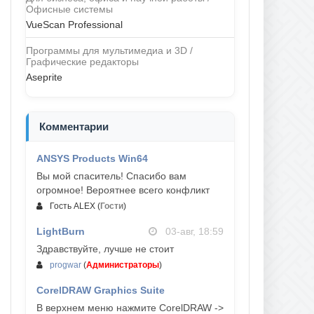
Офисные системы
VueScan Professional
Программы для мультимедиа и 3D /
Графические редакторы
Aseprite
Комментарии
ANSYS Products Win64
04-авг, 23:47
Вы мой спаситель! Спасибо вам
огромное! Вероятнее всего конфликт
Гость ALEX
(
Гости
)
LightBurn
03-авг, 18:59
Здравствуйте, лучше не стоит
progwar
(
Администраторы
)
CorelDRAW Graphics Suite
03-авг, 18:58
В верхнем меню нажмите CorelDRAW ->