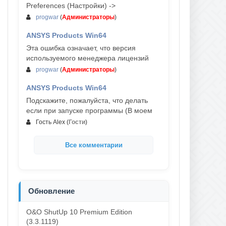
Preferences (Настройки) ->
progwar
(
Администраторы
)
ANSYS Products Win64
03-авг, 18:54
Эта ошибка означает, что версия
используемого менеджера лицензий
progwar
(
Администраторы
)
ANSYS Products Win64
02-авг, 18:01
Подскажите, пожалуйста, что делать
если при запуске программы (В моем
Гость Alex
(
Гости
)
Все комментарии
Обновление
O&O ShutUp 10 Premium Edition
(3.3.1119)