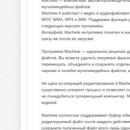
Machete — компактная, высокопроизводитель
мультимедийных файлов.
Machete 4 работает с видео и аудиофайлами
MOV, WMA, MP3 и WAV. Поддержка функции р
следующих версиях программы.
Интерфейс Machete интуитивно понятен и нас
сразу же после ее загрузки.
Программа Machete — идеальное решение дл
файлов. Вы можете удалить ненужные фрагме
перемещать, объединять и сохранять отдельн
нарезки и склейки мультимедийных файлов, 
Ни одна из операций редактирования в Mache
существенно ускоряет процесс и позволяет с
не понадобиться супермощный компьютер. Ma
кодеков.
Machete полностью поддерживает буфер обмен
редактируемый файл после каждого действия.
сохраните полученный файл всего лишь один