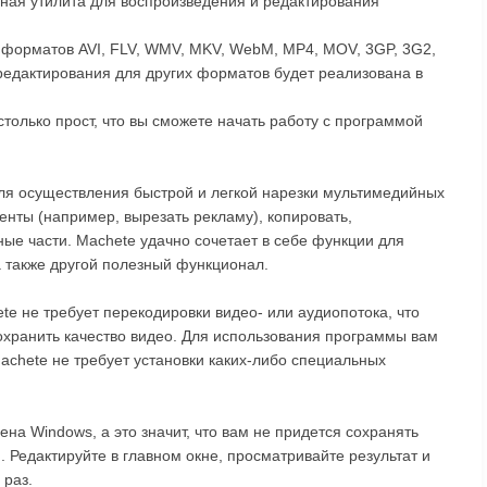
ная утилита для воспроизведения и редактирования
 форматов AVI, FLV, WMV, MKV, WebM, MP4, MOV, 3GP, 3G2,
едактирования для других форматов будет реализована в
только прост, что вы сможете начать работу с программой
я осуществления быстрой и легкой нарезки мультимедийных
нты (например, вырезать рекламу), копировать,
ые части. Machete удачно сочетает в себе функции для
а также другой полезный функционал.
te не требует перекодировки видео- или аудиопотока, что
охранить качество видео. Для использования программы вам
chete не требует установки каких-либо специальных
а Windows, а это значит, что вам не придется сохранять
 Редактируйте в главном окне, просматривайте результат и
 раз.