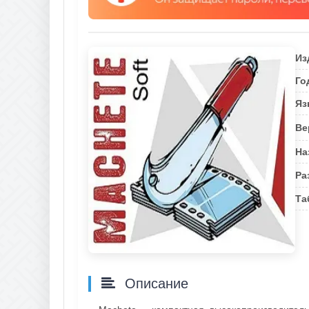
Из
Го
Яз
Ве
На
Ра
Та
Описание