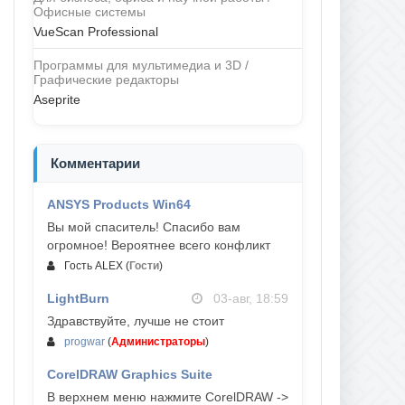
Офисные системы
VueScan Professional
Программы для мультимедиа и 3D /
Графические редакторы
Aseprite
Комментарии
ANSYS Products Win64
04-авг, 23:47
Вы мой спаситель! Спасибо вам
огромное! Вероятнее всего конфликт
Гость ALEX
(
Гости
)
LightBurn
03-авг, 18:59
Здравствуйте, лучше не стоит
progwar
(
Администраторы
)
CorelDRAW Graphics Suite
03-авг, 18:58
В верхнем меню нажмите CorelDRAW ->