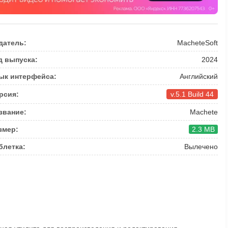
датель:
MacheteSoft
д выпуска:
2024
ык интерфейса:
Английский
рсия:
v.5.1 Build 44
звание:
Machete
змер:
2.3 MB
блетка:
Вылечено