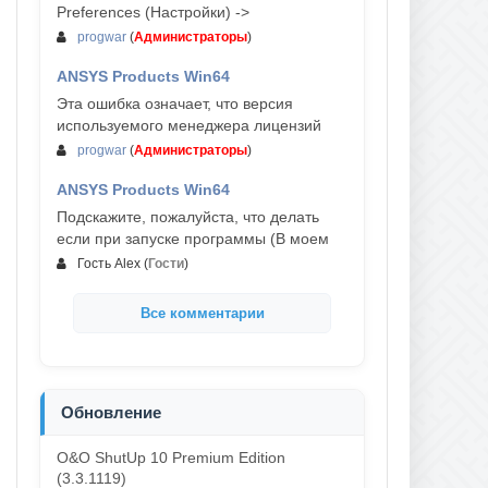
Preferences (Настройки) ->
progwar
(
Администраторы
)
ANSYS Products Win64
03-авг, 18:54
Эта ошибка означает, что версия
используемого менеджера лицензий
progwar
(
Администраторы
)
ANSYS Products Win64
02-авг, 18:01
Подскажите, пожалуйста, что делать
если при запуске программы (В моем
Гость Alex
(
Гости
)
Все комментарии
Обновление
O&O ShutUp 10 Premium Edition
(3.3.1119)