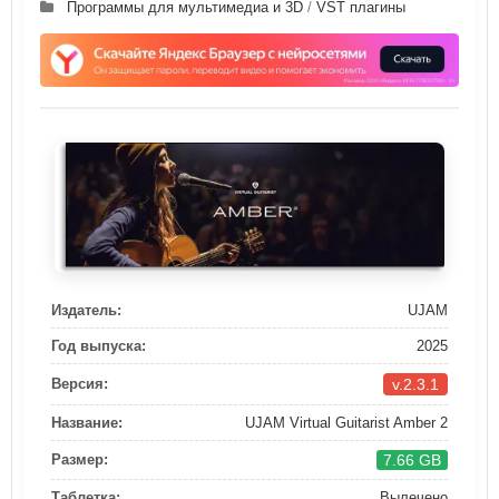
Программы для мультимедиа и 3D
/
VST плагины
Издатель:
UJAM
Год выпуска:
2025
v.2.3.1
Версия:
Название:
UJAM Virtual Guitarist Amber 2
7.66 GB
Размер:
Таблетка:
Вылечено