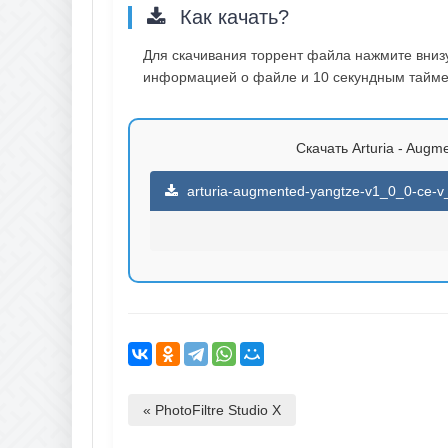
Как качать?
Для скачивания торрент файла нажмите внизу 
информацией о файле и 10 секундным таймер
Скачать Arturia - Augm
arturia-augmented-yangtze-v1_0_0-ce-v_
« PhotoFiltre Studio X