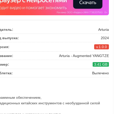
датель:
Arturia
д выпуска:
2024
рсия:
v.1.0.0
звание:
Arturia - Augmented YANGTZE
змер:
3.41 GB
блетка:
Вылечено
граммным обеспечением,
адиционных китайских инструментов с необузданной силой