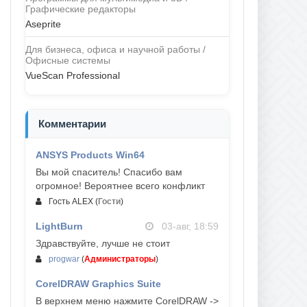
Графические редакторы
Aseprite
Для бизнеса, офиса и научной работы /
Офисные системы
VueScan Professional
Комментарии
ANSYS Products Win64
04-авг, 23:47
Вы мой спаситель! Спасибо вам
огромное! Вероятнее всего конфликт
Гость ALEX
(
Гости
)
LightBurn
03-авг, 18:59
Здравствуйте, лучше не стоит
progwar
(
Администраторы
)
CorelDRAW Graphics Suite
03-авг, 18:58
В верхнем меню нажмите CorelDRAW ->