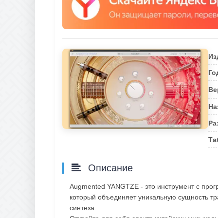
Из
Го
Ве
На
Ра
Та
Описание
Augmented YANGTZE - это инструмент с про
который объединяет уникальную сущность тр
синтеза.