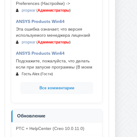
Preferences (Настройки) ->
progwar
(
Администраторы
)
ANSYS Products Win64
03-авг, 18:54
Эта ошибка означает, что версия
используемого менеджера лицензий
progwar
(
Администраторы
)
ANSYS Products Win64
02-авг, 18:01
Подскажите, пожалуйста, что делать
если при запуске программы (В моем
Гость Alex
(
Гости
)
Все комментарии
Обновление
PTC + HelpCenter (Creo 10.0.11.0)