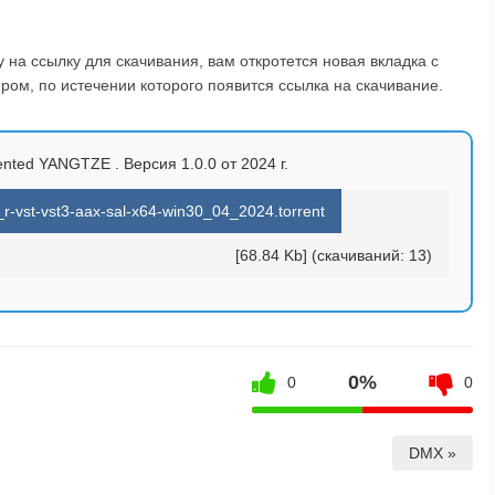
на ссылку для скачивания, вам откротется новая вкладка с
ом, по истечении которого появится ссылка на скачивание.
ented YANGTZE . Версия 1.0.0 от 2024 г.
r-vst-vst3-aax-sal-x64-win30_04_2024.torrent
[68.84 Kb] (cкачиваний: 13)
0%
0
0
DMX »