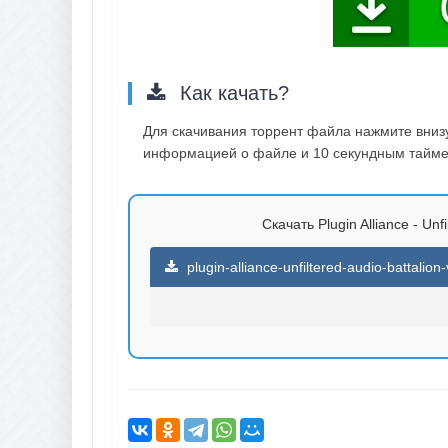
Как качать?
Для скачивания торрент файла нажмите внизу 
информацией о файле и 10 секундным таймер
Скачать Plugin Alliance - Unfi
plugin-alliance-unfiltered-audio-battalio