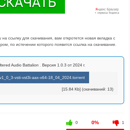
на ссылку для скачивания, вам откротется новая вкладка с
ом, по истечении которого появится ссылка на скачивание.
ltered Audio Battalion . Версия 1.0.3 от 2024 г.
n-v1_0_3-vsti-vst3i-aax-x64-18_04_2024.torrent
[15.84 Kb] (cкачиваний: 13)
0%
0
1