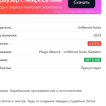
датель:
Unfiltered Audio
д выпуска:
2024
рсия:
v.1.0.3
звание:
Plugin Alliance - Unfiltered Audio Battalion
змер:
387.5 MB
блетка:
Присутствует
юсерам, барабанным программистам и исполнителям
битов и текстур, будь то создание твердых студийных битов