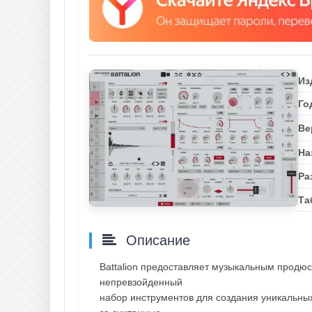
Из
Го
Ве
На
Ра
Та
Описание
Battalion предоставляет музыкальным прод
непревзойденный
набор инструментов для создания уникальных 