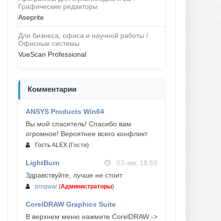
Графические редакторы
Aseprite
Для бизнеса, офиса и научной работы /
Офисные системы
VueScan Professional
Комментарии
ANSYS Products Win64
04-авг, 23:47
Вы мой спаситель! Спасибо вам
огромное! Вероятнее всего конфликт
Гость ALEX
(
Гости
)
LightBurn
03-авг, 18:59
Здравствуйте, лучше не стоит
progwar
(
Администраторы
)
CorelDRAW Graphics Suite
03-авг, 18:58
В верхнем меню нажмите CorelDRAW ->