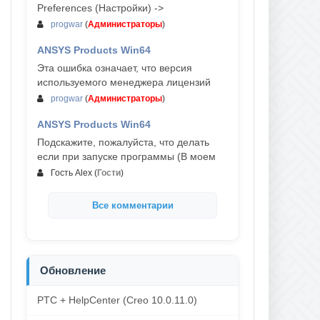
Preferences (Настройки) ->
progwar
(
Администраторы
)
ANSYS Products Win64
03-авг, 18:54
Эта ошибка означает, что версия
используемого менеджера лицензий
progwar
(
Администраторы
)
ANSYS Products Win64
02-авг, 18:01
Подскажите, пожалуйста, что делать
если при запуске программы (В моем
Гость Alex
(
Гости
)
Все комментарии
Обновление
PTC + HelpCenter (Creo 10.0.11.0)