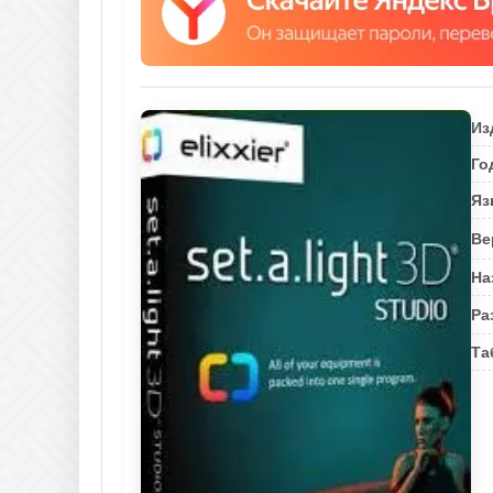
Из
Го
Яз
Ве
На
Ра
Та