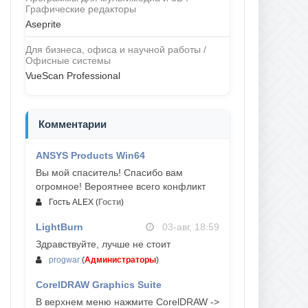
Графические редакторы
Aseprite
Для бизнеса, офиса и научной работы /
Офисные системы
VueScan Professional
Комментарии
ANSYS Products Win64
04-авг, 23:47
Вы мой спаситель! Спасибо вам
огромное! Вероятнее всего конфликт
Гость ALEX
(
Гости
)
LightBurn
03-авг, 18:59
Здравствуйте, лучше не стоит
progwar
(
Администраторы
)
CorelDRAW Graphics Suite
03-авг, 18:58
В верхнем меню нажмите CorelDRAW ->