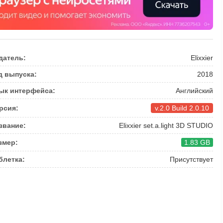
датель:
Elixxier
д выпуска:
2018
ык интерфейса:
Английский
рсия:
v.2.0 Build 2.0.10
звание:
Elixxier set.a.light 3D STUDIO
змер:
1.83 GB
блетка:
Присутствует