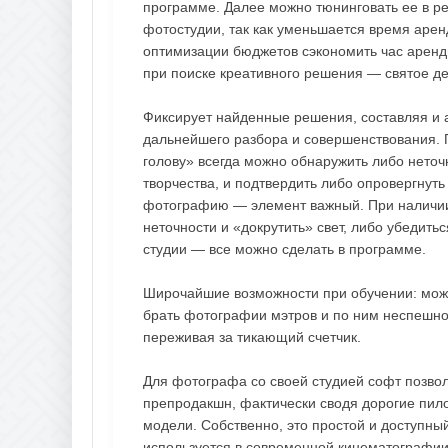
программе. Далее можно тюнинговать ее в ре
фотостудии, так как уменьшается время аренд
оптимизации бюджетов сэкономить час аренд
при поиске креативного решения — святое д
Фиксирует найденные решения, составляя и 
дальнейшего разбора и совершенствования. 
голову» всегда можно обнаружить либо нето
творчества, и подтвердить либо опровергнут
фотографию — элемент важный. При наличии
неточности и «докрутить» свет, либо убедить
студии — все можно сделать в программе.
Широчайшие возможности при обучении: мож
брать фотографии мэтров и по ним неспешно 
переживая за тикающий счетчик.
Для фотографа со своей студией софт позво
препродакшн, фактически сводя дорогие пил
модели. Собственно, это простой и доступны
используется в современной кинематографии