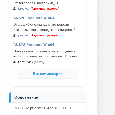
Preferences (Настройки) ->
progwar
(
Администраторы
)
ANSYS Products Win64
03-авг, 18:54
Эта ошибка означает, что версия
используемого менеджера лицензий
progwar
(
Администраторы
)
ANSYS Products Win64
02-авг, 18:01
Подскажите, пожалуйста, что делать
если при запуске программы (В моем
Гость Alex
(
Гости
)
Все комментарии
Обновление
PTC + HelpCenter (Creo 10.0.11.0)