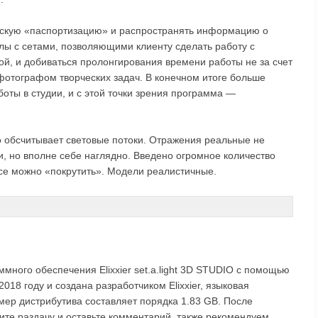
ескую «паспортизацию» и распространять информацию о
йлы с сетами, позволяющими клиенту сделать работу с
й, и добиваться пролонгирования времени работы не за счет
 фотографом творческих задач. В конечном итоге больше
ты в студии, и с этой точки зрения программа —
 обсчитывает световые потоки. Отражения реальные не
и, но вполне себе наглядно. Введено огромное количество
все можно «покрутить». Модели реалистичные.
ммного обеспечения Elixxier set.a.light 3D STUDIO с помощью
018 году и создана разработчиком Elixxier, языковая
змер дистрибутива составляет порядка 1.83 GB. После
ените раздачу и оставьте комментарий, также рекомендуем