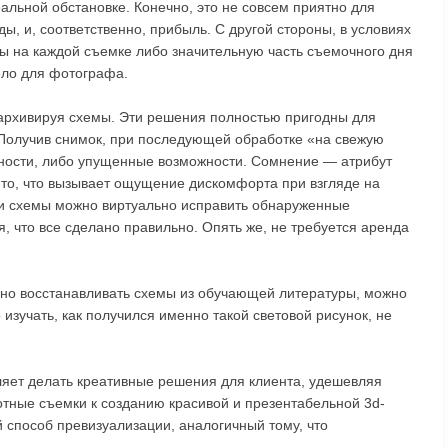
альной обстановке. Конечно, это не совсем приятно для
ы, и, соответственно, прибыль. С другой стороны, в условиях
ы на каждой съемке либо значительную часть съемочного дня
ело для фотографа.
архивируя схемы. Эти решения полностью пригодны для
Получив снимок, при последующей обработке «на свежую
чности, либо упущенные возможности. Сомнение — атрибут
ь то, что вызывает ощущение дискомфорта при взгляде на
 схемы можно виртуально исправить обнаруженные
ся, что все сделано правильно. Опять же, не требуется аренда
но восстанавливать схемы из обучающей литературы, можно
изучать, как получился именно такой световой рисунок, не
ляет делать креативные решения для клиента, удешевляя
отные съемки к созданию красивой и презентабельной 3d-
й способ превизуализации, аналогичный тому, что
.