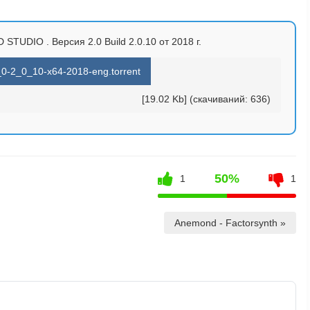
 3D STUDIO . Версия 2.0 Build 2.0.10 от 2018 г.
2_0-2_0_10-x64-2018-eng.torrent
[19.02 Kb] (cкачиваний: 636)
50%
1
1
Anemond - Factorsynth »