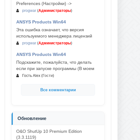
Preferences (Настройки) ->
progwar
(
Администраторы
)
ANSYS Products Win64
03-авг, 18:54
Эта ошибка означает, что версия
используемого менеджера лицензий
progwar
(
Администраторы
)
ANSYS Products Win64
02-авг, 18:01
Подскажите, пожалуйста, что делать
если при запуске программы (В моем
Гость Alex
(
Гости
)
Все комментарии
Обновление
O&O ShutUp 10 Premium Edition
(3.3.1119)