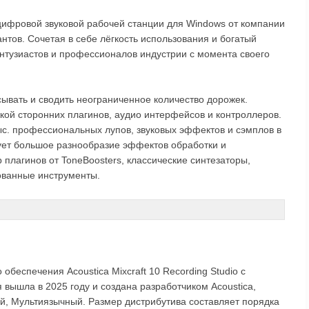
цифровой звуковой рабочей станции для Windows от компании
нтов. Сочетая в себе лёгкость использования и богатый
энтузиастов и профессионалов индустрии с момента своего
сывать и сводить неограниченное количество дорожек.
ой сторонних плагинов, аудио интерфейсов и контроллеров.
тыс. профессиональных лупов, звуковых эффектов и сэмплов в
ует большое разнообразие эффектов обработки и
 плагинов от ToneBoosters, классические синтезаторы,
ованные инструменты.
обеспечения Acoustica Mixcraft 10 Recording Studio с
вышла в 2025 году и создана разработчиком Acoustica,
ий, Мультиязычный. Размер дистрибутива составляет порядка