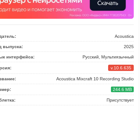
датель:
Acoustica
д выпуска:
2025
ык интерфейса:
Русский, Мультиязычный
рсия:
v.10.6.635
звание:
Acoustica Mixcraft 10 Recording Studio
змер:
244.6 MB
блетка:
Присутствует