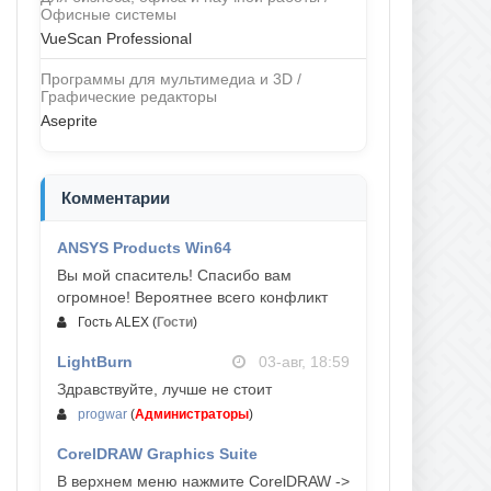
Офисные системы
VueScan Professional
Программы для мультимедиа и 3D /
Графические редакторы
Aseprite
Комментарии
ANSYS Products Win64
04-авг, 23:47
Вы мой спаситель! Спасибо вам
огромное! Вероятнее всего конфликт
Гость ALEX
(
Гости
)
LightBurn
03-авг, 18:59
Здравствуйте, лучше не стоит
progwar
(
Администраторы
)
CorelDRAW Graphics Suite
03-авг, 18:58
В верхнем меню нажмите CorelDRAW ->