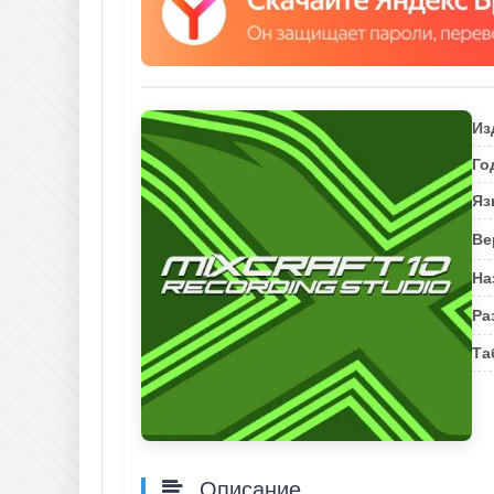
Из
Го
Яз
Ве
На
Ра
Та
Описание