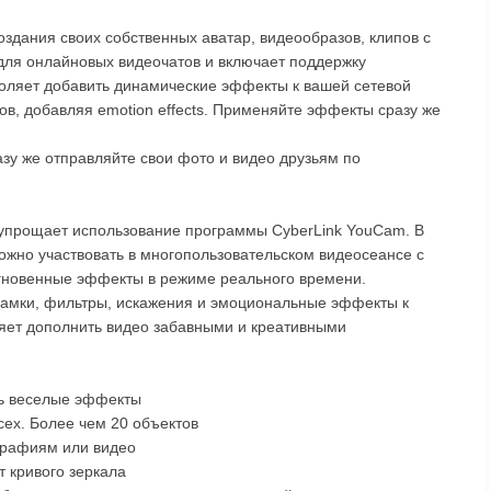
оздания своих собственных аватар, видеообразов, клипов с
я онлайновых видеочатов и включает поддержку
оляет добавить динамические эффекты к вашей сетевой
ов, добавляя emotion effects. Применяйте эффекты сразу же
зу же отправляйте свои фото и видео друзьям по
упрощает использование программы CyberLink YouCam. В
жно участвовать в многопользовательском видеосеансе с
гновенные эффекты в режиме реального времени.
амки, фильтры, искажения и эмоциональные эффекты к
яет дополнить видео забавными и креативными
ь веселые эффекты
сех. Более чем 20 объектов
графиям или видео
 кривого зеркала