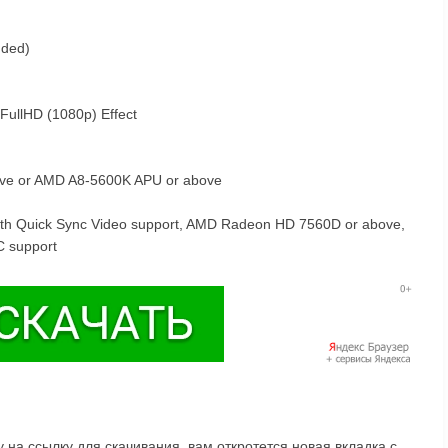
nded)
ullHD (1080p) Effect
ove or AMD A8-5600K APU or above
with Quick Sync Video support, AMD Radeon HD 7560D or above,
C support
на ссылку для скачивания, вам откротется новая вкладка с