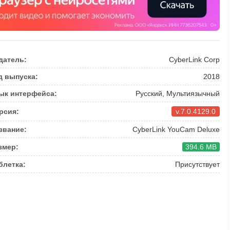
датель:
CyberLink Corp
д выпуска:
2018
ык интерфейса:
Русский, Мультиязычный
рсия:
v.7.0.4129.0
звание:
CyberLink YouCam Deluxe
змер:
394.6 MB
блетка:
Присутствует