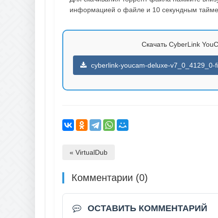
информацией о файле и 10 секундным таймер
Скачать CyberLink YouCa
cyberlink-youcam-deluxe-v7_0_4129_0-fin
« VirtualDub
Комментарии (0)
ОСТАВИТЬ КОММЕНТАРИЙ