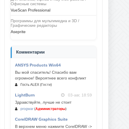
Офисные системы
VueScan Professional
Программы для мультимедиа и 3D /
Графические редакторы
Aseprite
Комментарии
ANSYS Products Win64
04-авг, 23:47
Вы мой спаситель! Спасибо вам
огромное! Вероятнее всего конфликт
Гость ALEX
(
Гости
)
LightBurn
03-авг, 18:59
Здравствуйте, лучше не стоит
progwar
(
Администраторы
)
CorelDRAW Graphics Suite
03-авг, 18:58
В верхнем меню нажмите CorelDRAW ->