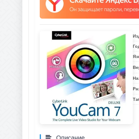
Из
Го
Яз
Ве
На
Ра
Та
Описание