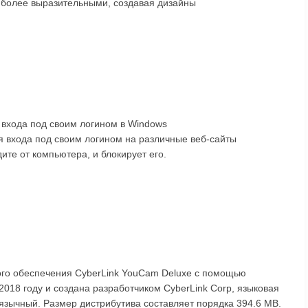
 более выразительными, создавая дизайны
я входа под своим логином в Windows
для входа под своим логином на различные веб-сайты
дите от компьютера, и блокирует его.
я
ого обеспечения CyberLink YouCam Deluxe с помощью
2018 году и создана разработчиком CyberLink Corp, языковая
иязычный. Размер дистрибутива составляет порядка 394.6 MB.