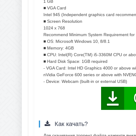
1 GB
■ VGA Card
Intel 945 (Independent graphics card recomme
■ Screen Resolution
1024 x 768
Recommend Minimum System Requirement for F
■ OS: Microsoft Windows 10, 8/8.1
■ Memory: 4GB
■ CPU: Intel(R) Core(TM) i5-3360M CPU or ab
■ Hard Disk Space: 1GB required
- VGA Card: Intel HD Graphics 4000 or above 
nVidia GeForce 600 series or above with NVEN
- Device: Webcam (built-in or external USB)
Как качать?
Для скачивания торрент файла нажмите внизу 