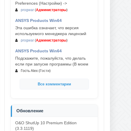
Preferences (Настройки) ->
progwar
(
Администраторы
)
ANSYS Products Win64
03-авг, 18:54
Эта ошибка означает, что версия
используемого менеджера лицензий
progwar
(
Администраторы
)
ANSYS Products Win64
02-авг, 18:01
Подскажите, пожалуйста, что делать
если при запуске программы (В моем
Гость Alex
(
Гости
)
Все комментарии
Обновление
O&O ShutUp 10 Premium Edition
(3.3.1119)