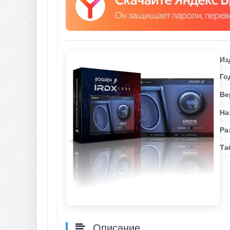
Из
Го
Ве
На
Ра
Та
Описание