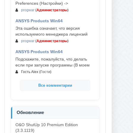
Preferences (Настройки) ->
progwar
(
Администраторы
)
ANSYS Products Win64
03-авг, 18:54
Эта ошибка означает, что версия
используемого менеджера лицензий
progwar
(
Администраторы
)
ANSYS Products Win64
02-авг, 18:01
Подскажите, пожалуйста, что делать
если при запуске программы (В моем
Гость Alex
(
Гости
)
Все комментарии
Обновление
O&O ShutUp 10 Premium Edition
(3.3.1119)