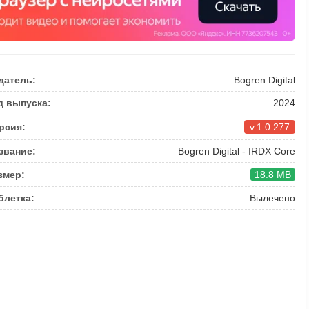
датель:
Bogren Digital
д выпуска:
2024
рсия:
v.1.0.277
звание:
Bogren Digital - IRDX Core
змер:
18.8 MB
блетка:
Вылечено