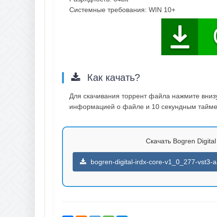
Системные требования: WIN 10+
Как качать?
Для скачивания торрент файла нажмите внизу 
информацией о файле и 10 секундным таймер
Скачать Bogren Digital
bogren-digital-irdx-core-v1_0_277-vst3-