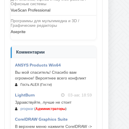
Офисные системы
VueScan Professional
Программы для мультимедиа и 3D /
Графические редакторы
Aseprite
Комментарии
ANSYS Products Win64
04-авг, 23:47
Вы мой спаситель! Спасибо вам
огромное! Вероятнее всего конфликт
Гость ALEX
(
Гости
)
LightBurn
03-авг, 18:59
Здравствуйте, лучше не стоит
progwar
(
Администраторы
)
CorelDRAW Graphics Suite
03-авг, 18:58
В верхнем меню нажмите CorelDRAW ->