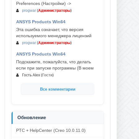
Preferences (Настройки) ->
progwar
(
Администраторы
)
ANSYS Products Win64
03-авг, 18:54
Эта ошибка означает, что версия
используемого менеджера лицензий
progwar
(
Администраторы
)
ANSYS Products Win64
02-авг, 18:01
Подскажите, пожалуйста, что делать
если при запуске программы (В моем
Гость Alex
(
Гости
)
Все комментарии
Обновление
PTC + HelpCenter (Creo 10.0.11.0)