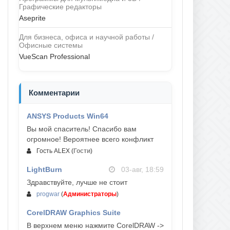
Графические редакторы
Aseprite
Для бизнеса, офиса и научной работы /
Офисные системы
VueScan Professional
Комментарии
ANSYS Products Win64
04-авг, 23:47
Вы мой спаситель! Спасибо вам
огромное! Вероятнее всего конфликт
Гость ALEX
(
Гости
)
LightBurn
03-авг, 18:59
Здравствуйте, лучше не стоит
progwar
(
Администраторы
)
CorelDRAW Graphics Suite
03-авг, 18:58
В верхнем меню нажмите CorelDRAW ->