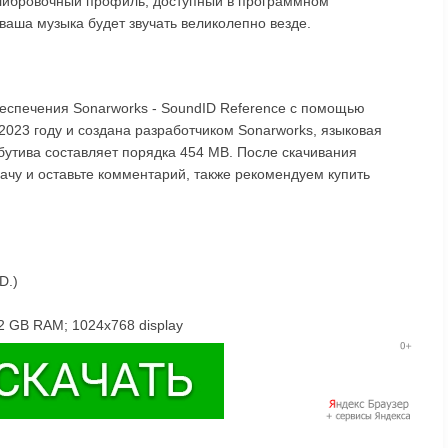
алибровочный профиль, доступный в программном
аша музыка будет звучать великолепно везде.
беспечения Sonarworks - SoundID Reference с помощью
2023 году и создана разработчиком Sonarworks, языковая
ибутива составляет порядка 454 MB. После скачивания
дачу и оставьте комментарий, также рекомендуем купить
D.)
 2 GB RAM; 1024x768 display