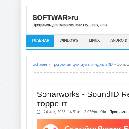
SOFTWAR>ru
Программы для Windows, Mac OS, Linux, Unix
ГЛАВНАЯ
WINDOWS
LINUX
ANDROID
Software
»
Программы для мультимедиа и 3D
» Sonarw
Sonarworks - SoundID Re
торрент
24-дек, 2023, 14:51
2 075
0
Программы