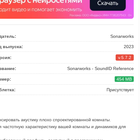
датель:
Sonarworks
д выпуска:
2023
рсия:
v.5.7.2
звание:
Sonarworks - SoundID Reference
змер:
454 MB
блетка:
Присутствует
сировать акустику плохо спроектированной комнаты.
я частотную характеристику вашей комнаты и динамиков для