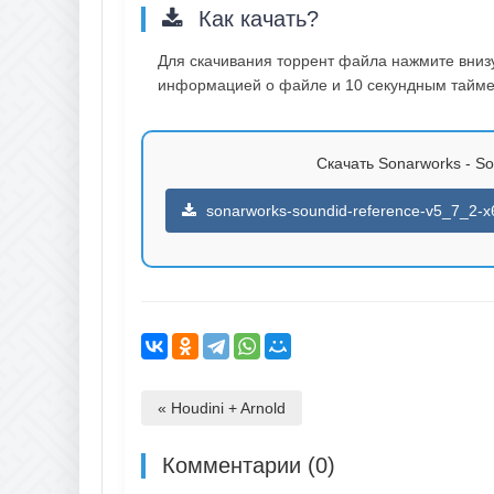
Как качать?
Для скачивания торрент файла нажмите внизу 
информацией о файле и 10 секундным таймер
Скачать Sonarworks - So
sonarworks-soundid-reference-v5_7_2-x
« Houdini + Arnold
Комментарии (0)