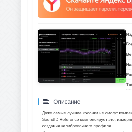
Из
Го
Ве
На
Ра
Та
Описание
Даже самые лучшие колонки не смогут компен
SoundID Reference компенсирует это, измеря
создания калибровочного профиля.