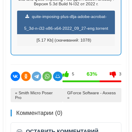
Версия 5.3d Build N-I32 от 2022 г.
quite-imposing-plus-dlja-adobe-acrobat-
5_3d-n-i32-x86-x64-2022_09_27-eng.torrent
[5.17 Kb] (cкачиваний: 1078)
63%
5
3
« Smith Micro Poser
GForce Software - Axxess
Pro
»
Комментарии (0)
ОСТАВИТЬ КОММЕНТАРИЙ