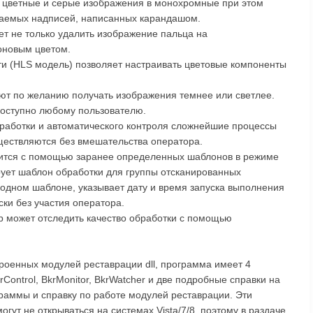
 цветные и серые изображения в монохромные при этом
таемых надписей, написанных карандашом.
т не только удалить изображение пальца на
оновым цветом.
ти (HLS модель) позволяет настраивать цветовые компоненты
яют по желанию получать изображения темнее или светлее.
доступно любому пользователю.
работки и автоматического контроля сложнейшие процессы
ествляются без вмешательства оператора.
дится с помощью заранее определенных шаблонов в режиме
рует шаблон обработки для группы отсканированных
 одном шаблоне, указывает дату и время запуска выполнения
ски без участия оператора.
 может отследить качество обработки с помощью
роенных модулей реставрации dll, программа имеет 4
Control, BkrMonitor, BkrWatcher и две подробные справки на
граммы и справку по работе модулей реставрации. Эти
огут не открываться на системах Vista/7/8, поэтому в раздаче