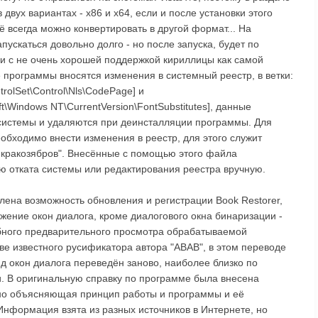
двух вариантах - х86 и х64, если и после установки этого
ё всегда можно конвертировать в другой формат... На
пускаться довольно долго - но после запуска, будет по
язи с не очень хорошей поддержкой кириллицы как самой
е программы вносятся изменения в системный реестр, в ветки:
lSet\Control\Nls\CodePage] и
ndows NT\CurrentVersion\FontSubstitutes], данные
системы и удаляются при деинсталляции программы. Для
еобходимо внести изменения в реестр, для этого служит
 кракозябров". Внесённые с помощью этого файла
ю отката системы или редактирования реестра вручную.
ена возможность обновления и регистрации Book Restorer,
ение окон диалога, кроме диалогового окна бинаризации -
бного предварительного просмотра обрабатываемой
ве известного русификатора автора "ABAB", в этом переводе
д окон диалога переведён заново, наиболее близко по
. В оригинальную справку по программе была внесена
но объясняющая принцип работы и программы и её
нформация взята из разных источников в Интернете, но