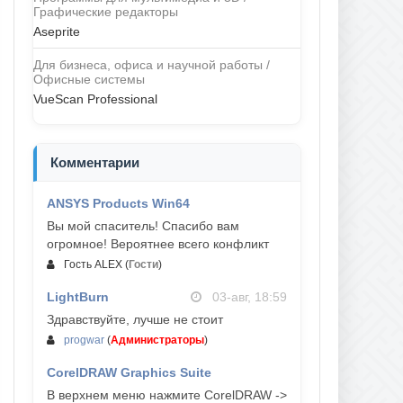
Графические редакторы
Aseprite
Для бизнеса, офиса и научной работы /
Офисные системы
VueScan Professional
Комментарии
ANSYS Products Win64
04-авг, 23:47
Вы мой спаситель! Спасибо вам
огромное! Вероятнее всего конфликт
Гость ALEX
(
Гости
)
LightBurn
03-авг, 18:59
Здравствуйте, лучше не стоит
progwar
(
Администраторы
)
CorelDRAW Graphics Suite
03-авг, 18:58
В верхнем меню нажмите CorelDRAW ->