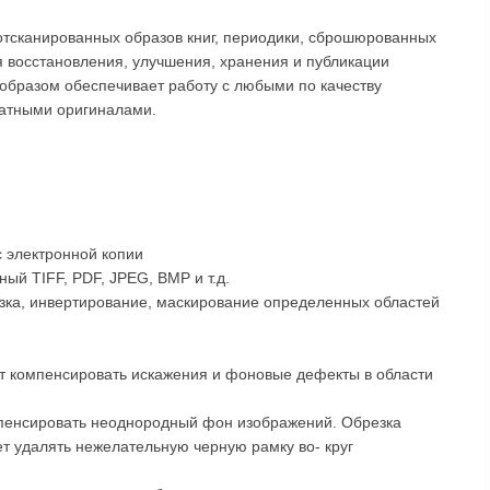
тсканированных образов книг, периодики, сброшюрованных
ля восстановления, улучшения, хранения и публикации
образом обеспечивает работу с любыми по качеству
атными оригиналами.
с электронной копии
ый ТIFF, PDF, JPEG, BMP и т.д.
езка, инвертирование, маскирование определенных областей
ет компенсировать искажения и фоновые дефекты в области
мпенсировать неоднородный фон изображений. Обрезка
т удалять нежелательную черную рамку во- круг