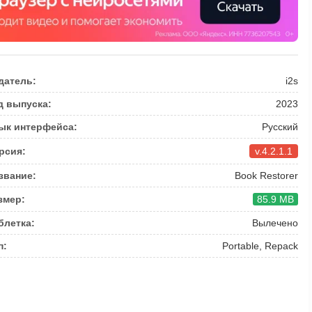
датель:
i2s
д выпуска:
2023
ык интерфейса:
Русский
рсия:
v.4.2.1.1
звание:
Book Restorer
змер:
85.9 MB
блетка:
Вылечено
п:
Portable, Repack