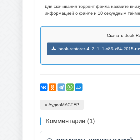
Для скачивания торрент файла нажмите внизу 
информацией о файле и 10 секундным таймер
Скачать Book Res
book-restorer-4_2_1_1-x86-x64-2015-rus-
« АудиоМАСТЕР
Комментарии (1)