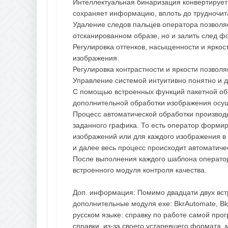
Интеллектуальная бинаризация конвертирует
сохраняет информацию, вплоть до трудночи
Удаление следов пальцев оператора позволяе
отсканированном образе, но и залить след ф
Регулировка оттенков, насыщенности и яркос
изображения.
Регулировка контрастности и яркости позвол
Управление системой интуитивно понятно и 
С помощью встроенных функций пакетной об
дополнительной обработки изображения осущ
Процесс автоматической обработки произво
заданного графика. То есть оператор форми
изображений или для каждого изображения в
и далее весь процесс происходит автоматиче
После выполнения каждого шаблона оператор
встроенного модуля контроля качества.
Доп. информация: Помимо двадцати двух вст
дополнительные модуля exe: BkrAutomate, Bkr
русском языке: справку по работе самой про
справки, из-за своего устаревшего формата, м