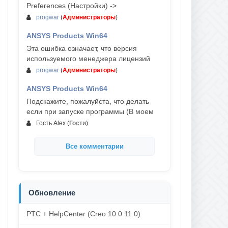
Preferences (Настройки) ->
progwar
(
Администраторы
)
ANSYS Products Win64
03-авг, 18:54
Эта ошибка означает, что версия
используемого менеджера лицензий
progwar
(
Администраторы
)
ANSYS Products Win64
02-авг, 18:01
Подскажите, пожалуйста, что делать
если при запуске программы (В моем
Гость Alex
(
Гости
)
Все комментарии
Обновление
PTC + HelpCenter (Creo 10.0.11.0)