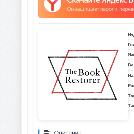
Из
Го
Яз
Ве
На
Ра
Та
Ти
Описание