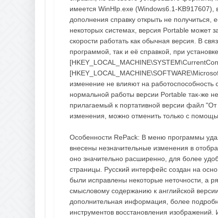
имеется WinHlp.exe (Windows6.1-KB917607), в 
дополнения справку открыть не получиться, е
некоторых системах, версия Portable может за
скорости работать как обычная версия. В св
программой, так и её справкой, при установк
[HKEY_LOCAL_MACHINE\SYSTEM\CurrentContro
[HKEY_LOCAL_MACHINE\SOFTWARE\Microsoft\Wi
изменение не влияют на работоспособность 
нормальной работы версии Portable так-же н
прилагаемый к портативной версии файл "От
изменения, можно отменить только с помощь
Особенности RePack: В меню программы удал
внесены незначительные изменения в отображ
оно значительно расширенно, для более удо
страницы. Русский интерфейс создан на осно
были исправлены некоторые неточности, а ря
смысловому содержанию к английской версии
дополнительная информация, более подроб
инструментов восстановления изображений. И