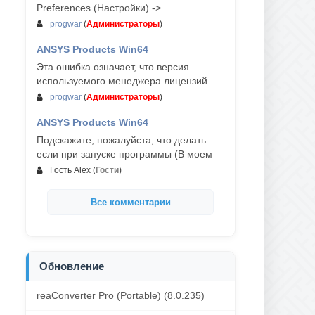
Preferences (Настройки) ->
progwar
(
Администраторы
)
ANSYS Products Win64
03-авг, 18:54
Эта ошибка означает, что версия
используемого менеджера лицензий
progwar
(
Администраторы
)
ANSYS Products Win64
02-авг, 18:01
Подскажите, пожалуйста, что делать
если при запуске программы (В моем
Гость Alex
(
Гости
)
Все комментарии
Обновление
reaConverter Pro (Portable) (8.0.235)