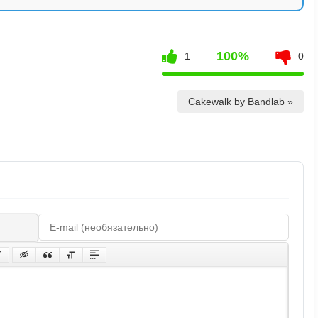
100%
1
0
Cakewalk by Bandlab »