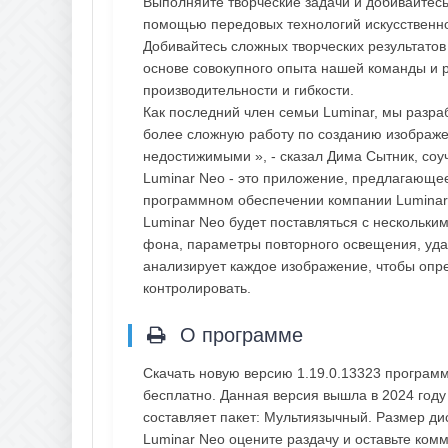
Выполняйте творческие задачи и добивайтесь
помощью передовых технологий искусственног
Добивайтесь сложных творческих результатов
основе совокупного опыта нашей команды и 
производительности и гибкости.
Как последний член семьи Luminar, мы разра
более сложную работу по созданию изображен
недостижимыми », - сказал Дима Сытник, соу
Luminar Neo - это приложение, предлагающе
программном обеспечении компании LuminarAI
Luminar Neo будет поставляться с нескольк
фона, параметры повторного освещения, уда
анализирует каждое изображение, чтобы опре
контролировать.
О программе
Скачать новую версию 1.19.0.13323 програм
бесплатно. Данная версия вышла в 2024 году
составляет пакет: Мультиязычный. Размер ди
Luminar Neo оцените раздачу и оставьте ком