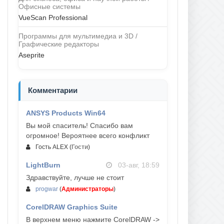
Офисные системы
VueScan Professional
Программы для мультимедиа и 3D /
Графические редакторы
Aseprite
Комментарии
ANSYS Products Win64
04-авг, 23:47
Вы мой спаситель! Спасибо вам
огромное! Вероятнее всего конфликт
Гость ALEX
(
Гости
)
LightBurn
03-авг, 18:59
Здравствуйте, лучше не стоит
progwar
(
Администраторы
)
CorelDRAW Graphics Suite
03-авг, 18:58
В верхнем меню нажмите CorelDRAW ->