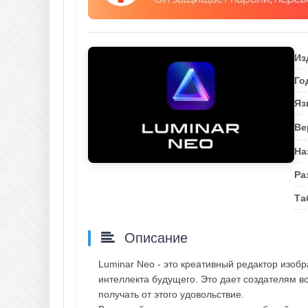
Из
Го
Яз
Ве
На
Ра
Та
Описание
Luminar Neo - это креативный редактор изоб
интеллекта будущего. Это дает создателям в
получать от этого удовольствие.