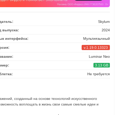
датель:
Skylum
д выпуска:
2024
ык интерфейса:
Мультиязычный
рсия:
v.1.19.0.13323
звание:
Luminar Neo
змер:
3.13 GB
блетка:
Не требуется
ражений, созданный на основе технологий искусственного
озможность воплощать в жизнь свои самые смелые идеи и