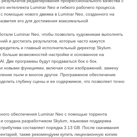
 результатов редактирования профессионального качества с
о интеллекта Luminar Neo и гибкого рабочего процесса.
 с помощью нового движка в Luminar Neo, созданного на
развития его для достижения максимальной
ботали Luminar Neo, чтобы позволить художникам выполнять
ий и достигать результатов, которые часто кажутся
чредитель и главный исполнительный директор Skylum.
е больше возможностей настройки и основанное на
. Две программы будут продаваться бок о бок.
ими новыми функциями, включая слои изображений, замену
ление пыли и многое другое. Программное обеспечение
делить глубину сцены и ее содержимое, что позволяет точно
много обеспечения Luminar Neo с помощью торрента
 и создана разработчиком Skylum, языковая поддержка
стрибутива составляет порядка 3.13 GB. После скачивания
ментарий, также рекомендуем купить лицензионную копию