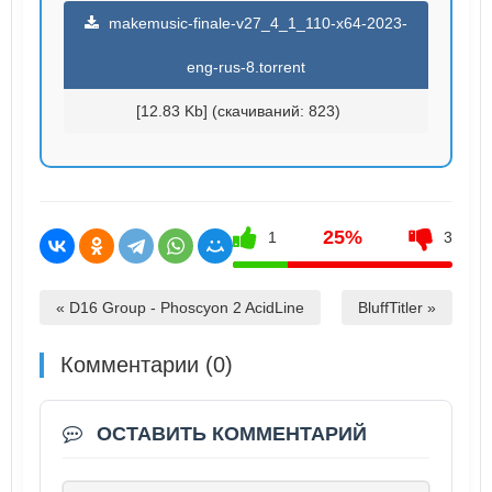
makemusic-finale-v27_4_1_110-x64-2023-
eng-rus-8.torrent
[12.83 Kb] (cкачиваний: 823)
25%
1
3
« D16 Group - Phoscyon 2 AcidLine
BluffTitler »
Комментарии (0)
ОСТАВИТЬ КОММЕНТАРИЙ