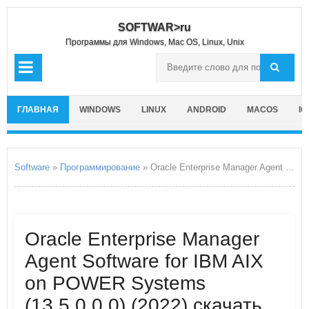
SOFTWAR>ru
Программы для Windows, Mac OS, Linux, Unix
ГЛАВНАЯ
WINDOWS
LINUX
ANDROID
MACOS
IO
Software
»
Программирование
» Oracle Enterprise Manager Agent Software for IBM AIX on POWER Systems
Oracle Enterprise Manager
Agent Software for IBM AIX
on POWER Systems
(13.5.0.0.0) (2022) скачать