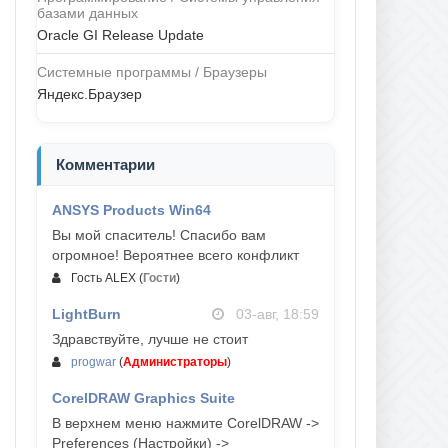
базами данных
Oracle GI Release Update
Системные программы / Браузеры
Яндекс.Браузер
Комментарии
ANSYS Products Win64
04-авг, 23:47
Вы мой спаситель! Спасибо вам
огромное! Вероятнее всего конфликт
Гость ALEX
(
Гости
)
LightBurn
03-авг, 18:59
Здравствуйте, лучше не стоит
progwar
(
Администраторы
)
CorelDRAW Graphics Suite
03-авг, 18:58
В верхнем меню нажмите CorelDRAW ->
Preferences (Настройки) ->