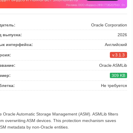
датель:
Oracle Corporation
д выпуска:
2026
ык интерфейса:
Английский
рсия:
v.3.1.3
звание:
Oracle ASMLib
змер:
309 KB
блетка:
Не требуется
he Oracle Automatic Storage Management (ASM). ASMLib filters
rom overwriting ASM devices. This protection mechanism saves
ASM metadata by non-Oracle entities.