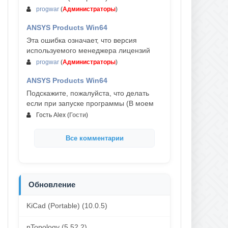
progwar
(
Администраторы
)
ANSYS Products Win64
03-авг, 18:54
Эта ошибка означает, что версия
используемого менеджера лицензий
progwar
(
Администраторы
)
ANSYS Products Win64
02-авг, 18:01
Подскажите, пожалуйста, что делать
если при запуске программы (В моем
Гость Alex
(
Гости
)
Все комментарии
Обновление
KiCad (Portable) (10.0.5)
nTopology (5.52.2)