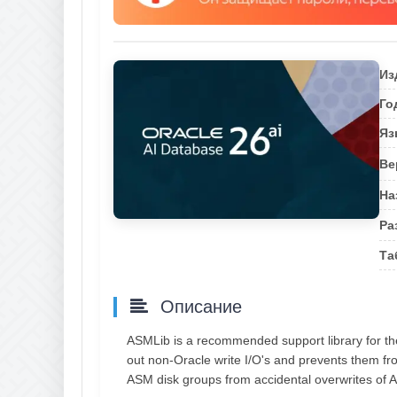
Из
Го
Яз
Ве
На
Ра
Та
Описание
ASMLib is a recommended support library for t
out non-Oracle write I/O's and prevents them f
ASM disk groups from accidental overwrites of 