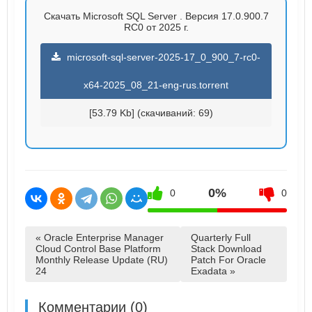
Скачать Microsoft SQL Server . Версия 17.0.900.7
RC0 от 2025 г.
microsoft-sql-server-2025-17_0_900_7-rc0-
x64-2025_08_21-eng-rus.torrent
[53.79 Kb] (cкачиваний: 69)
0%
0
0
« Oracle Enterprise Manager
Quarterly Full
Cloud Control Base Platform
Stack Download
Monthly Release Update (RU)
Patch For Oracle
24
Exadata »
Комментарии (0)