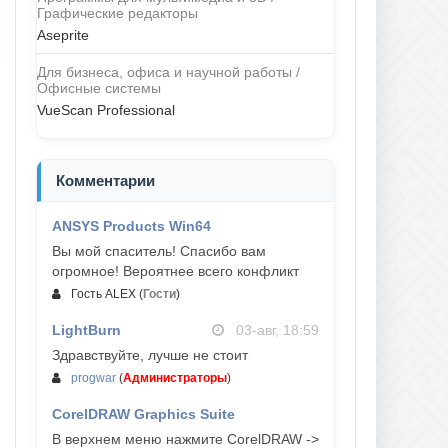
Графические редакторы
Aseprite
Для бизнеса, офиса и научной работы /
Офисные системы
VueScan Professional
Комментарии
ANSYS Products Win64
04-авг, 23:47
Вы мой спаситель! Спасибо вам
огромное! Вероятнее всего конфликт
Гость ALEX
(
Гости
)
LightBurn
03-авг, 18:59
Здравствуйте, лучше не стоит
progwar
(
Администраторы
)
CorelDRAW Graphics Suite
03-авг, 18:58
В верхнем меню нажмите CorelDRAW ->