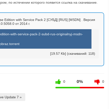
ом, по истечении которого появится ссылка на скачивание.
se Edition with Service Pack 2 [СУБД] [RUS] [MSDN] . Версия
.0.5058.0 от 2014 г.
dition-with-service-pack-2-subd-rus-originalnyj-msdn-
obraz.torrent
[19.57 Kb] (cкачиваний: 118)
0%
0
0
ve Update 7 »