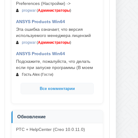
Preferences (Настройки) ->
progwar
(
Администраторы
)
ANSYS Products Win64
03-авг, 18:54
Эта ошибка означает, что версия
используемого менеджера лицензий
progwar
(
Администраторы
)
ANSYS Products Win64
02-авг, 18:01
Подскажите, пожалуйста, что делать
если при запуске программы (В моем
Гость Alex
(
Гости
)
Все комментарии
Обновление
PTC + HelpCenter (Creo 10.0.11.0)