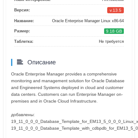
v.13.5
Версия:
Название:
Oracle Enterprise Manager Linux x86-64
9.18 GB
Размер:
Таблетка:
Не требуется
Описание
Oracle Enterprise Manager provides a comprehensive
monitoring and management solution for Oracle Database
and Engineered Systems deployed in cloud and customer
data centers. Customers can run Enterprise Manager on-
premises and in Oracle Cloud Infrastructure.
добавлены:
19_11_0_0_0_Database_Template_for_EM13_5_0_0_0_Linux_x
19_11_0_0_0_Database_Template_with_cdbpdb_for_EM13_5_0_