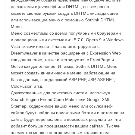
веб-дизайнеру создать идеальные меню. Даже если вы
не знакомы с jаvascript или DHTML; вы все равно
можете своими руками создать DHTML ниспадающее
или всплывающее меню с помощью Sothink DHTML
Menu.
Меню совместимы со всеми популярными браузерами
и операционными системами: IE 7.0, Opera 9 и Windows
Vista включительно. Плавно интегрируется с
Dreamweaver в качестве расширения с Expression Web
как дополнение, также интегрируется с FrontPage и
Golive как дополнение. И также, Sothink DHTML Menu
может создать динамические меню, работающие на
базах данных, с поддержкой ASP PHP, JSP, ASP.NET,
ColdFusion и т.д.
Дружественные для поисковых систем, используя
Search Engine Friend Code Maker или Google XML
Sitemap, содержимое ваших меню или ссылки веб-
сайтов будут найдены поисковыми ботами и потом ваши
сайты будут перечислены в поисковых результатах, что
добавит больше посещаемости вашим сайтам. Тысячи
элементов меню с неограниченным количеством