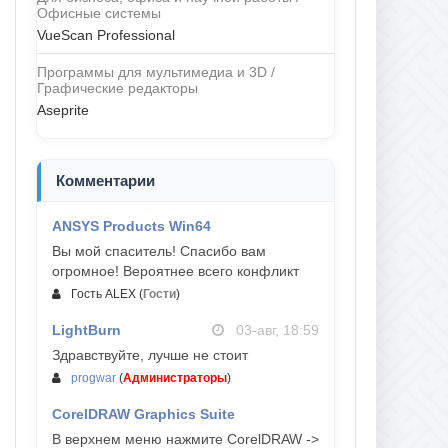
Офисные системы
VueScan Professional
Программы для мультимедиа и 3D /
Графические редакторы
Aseprite
Комментарии
ANSYS Products Win64
04-авг, 23:47
Вы мой спаситель! Спасибо вам
огромное! Вероятнее всего конфликт
Гость ALEX
(
Гости
)
LightBurn
03-авг, 18:59
Здравствуйте, лучше не стоит
progwar
(
Администраторы
)
CorelDRAW Graphics Suite
03-авг, 18:58
В верхнем меню нажмите CorelDRAW ->