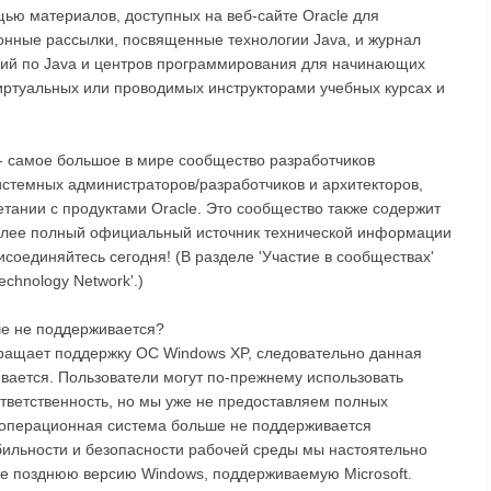
ью материалов, доступных на веб-сайте Oracle для
онные рассылки, посвященные технологии Java, и журнал
бий по Java и центров программирования для начинающих
 виртуальных или проводимых инструкторами учебных курсах и
 - самое большое в мире сообщество разработчиков
истемных администраторов/разработчиков и архитекторов,
тании с продуктами Oracle. Это сообщество также содержит
более полный официальный источник технической информации
исоединяйтесь сегодня! (В разделе 'Участие в сообществах'
chnology Network'.)
е не поддерживается?
екращает поддержку ОС Windows XP, следовательно данная
ается. Пользователи могут по-прежнему использовать
тветственность, но мы уже не предоставляем полных
та операционная система больше не поддерживается
бильности и безопасности рабочей среды мы настоятельно
е позднюю версию Windows, поддерживаемую Microsoft.