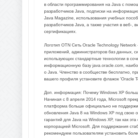
в области программирования на Java с помощ
разработчиков Java, подписки на информаци
Java Magazine, использования учебных посо
разработчиков Java, а также участия в веб-,
сертификациях.
Логотип OTN Сеть Oracle Technology Network
приложений, администраторов баз данных, с
использующих стандартные технологии в соче
информационную базу java.oracle.com, наи
о Java. Членство в сообществе бесплатно, пр
вашего профиля установите флажок 'Oracle Te
Доп. информация: Почему Windows XP больш
Начиная с 8 апреля 2014 года, Microsoft пр
платформа больше официально не поддержив
обновления Java 8 на Windows XP под свою о
гарантий для Java на Windows XP, так как э
корпорацией Microsoft. Для поддержания ста
рекомендуем пользователям установить боле