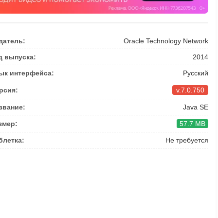
датель:
Oracle Technology Network
д выпуска:
2014
ык интерфейса:
Русский
рсия:
v.7.0.750
звание:
Java SE
змер:
57.7 MB
блетка:
Не требуется