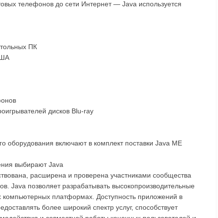
товых телефонов до сети Интернет — Java используется
стольных ПК
США
фонов
роигрывателей дисков Blu-ray
го оборудования включают в комплект поставки Java ME
ения выбирают Java
ствована, расширена и проверена участниками сообщества
стов. Java позволяет разрабатывать высокопроизводительные
х компьютерных платформах. Доступность приложений в
доставлять более широкий спектр услуг, способствует
модействия и совместной работы конечных пользователей и