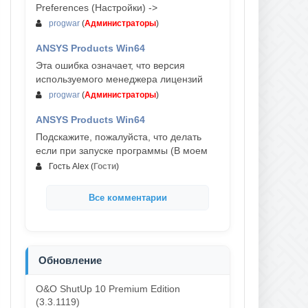
Preferences (Настройки) ->
progwar
(
Администраторы
)
ANSYS Products Win64
03-авг, 18:54
Эта ошибка означает, что версия
используемого менеджера лицензий
progwar
(
Администраторы
)
ANSYS Products Win64
02-авг, 18:01
Подскажите, пожалуйста, что делать
если при запуске программы (В моем
Гость Alex
(
Гости
)
Все комментарии
Обновление
O&O ShutUp 10 Premium Edition
(3.3.1119)