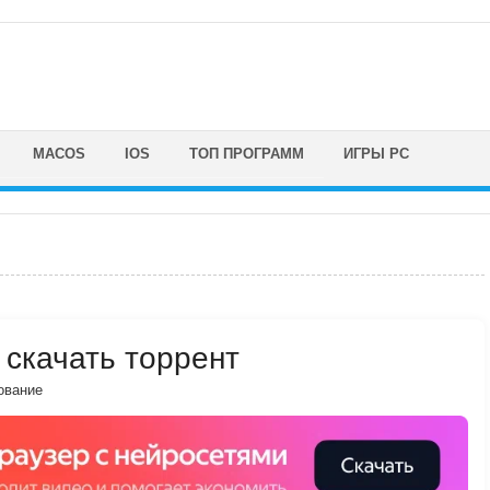
MACOS
IOS
ТОП ПРОГРАММ
ИГРЫ PC
) скачать торрент
ование