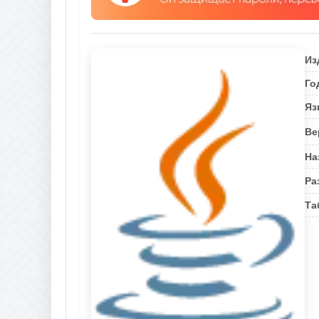
Из
Го
Яз
Ве
На
Ра
Та