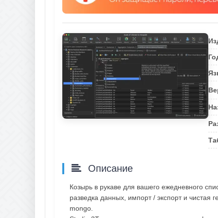
Из
Го
Яз
Ве
На
Ра
Та
Описание
Козырь в рукаве для вашего ежедневного спи
разведка данных, импорт / экспорт и чистая
mongo.