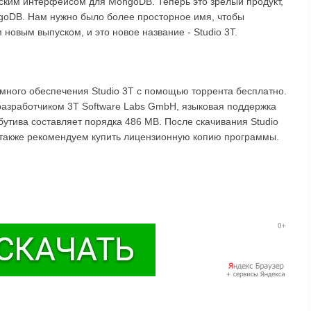
еским интерфейсом для MongoDB. Теперь это зрелый продукт,
goDB. Нам нужно было более просторное имя, чтобы
новым выпуском, и это новое название - Studio 3T.
ммного обеспечения Studio 3T с помощью торрента бесплатно.
разработчиком 3T Software Labs GmbH, языковая поддержка
бутива составляет порядка 486 MB. После скачивания Studio
, также рекомендуем купить лицензионную копию программы.