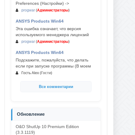
Preferences (Настройки) ->
progwar
(
Администраторы
)
ANSYS Products Win64
03-авг, 18:54
Эта ошибка означает, что версия
используемого менеджера лицензий
progwar
(
Администраторы
)
ANSYS Products Win64
02-авг, 18:01
Подскажите, пожалуйста, что делать
если при запуске программы (В моем
Гость Alex
(
Гости
)
Все комментарии
Обновление
O&O ShutUp 10 Premium Edition
(3.3.1119)