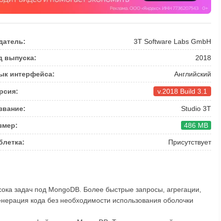
датель:
3T Software Labs GmbH
д выпуска:
2018
ык интерфейса:
Английский
рсия:
v.2018 Build 3.1
звание:
Studio 3T
змер:
486 MB
блетка:
Присутствует
сока задач под MongoDB. Более быстрые запросы, агрегации,
 генерация кода без необходимости использования оболочки