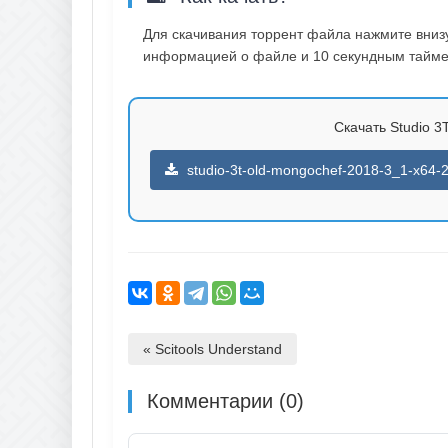
Для скачивания торрент файла нажмите внизу 
информацией о файле и 10 секундным таймер
Скачать Studio 3T
studio-3t-old-mongochef-2018-3_1-x64-2
« Scitools Understand
Комментарии (0)