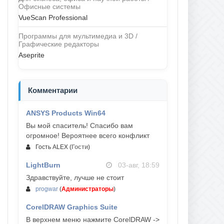
Офисные системы
VueScan Professional
Программы для мультимедиа и 3D /
Графические редакторы
Aseprite
Комментарии
ANSYS Products Win64
04-авг, 23:47
Вы мой спаситель! Спасибо вам
огромное! Вероятнее всего конфликт
Гость ALEX
(
Гости
)
LightBurn
03-авг, 18:59
Здравствуйте, лучше не стоит
progwar
(
Администраторы
)
CorelDRAW Graphics Suite
03-авг, 18:58
В верхнем меню нажмите CorelDRAW ->