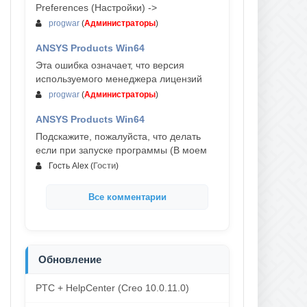
Preferences (Настройки) ->
progwar
(
Администраторы
)
ANSYS Products Win64
03-авг, 18:54
Эта ошибка означает, что версия
используемого менеджера лицензий
progwar
(
Администраторы
)
ANSYS Products Win64
02-авг, 18:01
Подскажите, пожалуйста, что делать
если при запуске программы (В моем
Гость Alex
(
Гости
)
Все комментарии
Обновление
PTC + HelpCenter (Creo 10.0.11.0)