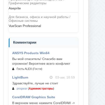
Графические редакторы
Aseprite
Для бизнеса, офиса и научной работы /
Офисные системы
VueScan Professional
Комментарии
ANSYS Products Win64
04-авг, 23:47
Вы мой спаситель! Спасибо вам
огромное! Вероятнее всего конфликт
Гость ALEX
(
Гости
)
LightBurn
03-авг, 18:59
Здравствуйте, лучше не стоит
progwar
(
Администраторы
)
CorelDRAW Graphics Suite
03-авг, 18:58
В верхнем меню нажмите CorelDRAW ->