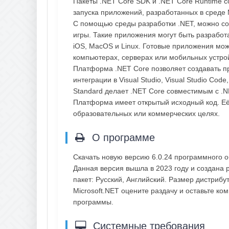
Пакеты .NET Core SDK и .NET Core Runtime 
запуска приложений, разработанных в среде M
С помощью среды разработки .NET, можно со
игры. Такие приложения могут быть разработ
iOS, MacOS и Linux. Готовые приложения мо
компьютерах, серверах или мобильных устро
Платформа .NET Core позволяет создавать пр
интеграции в Visual Studio, Visual Studio Co
Standard делает .NET Core совместимым с .
Платформа имеет открытый исходный код. Её 
образовательных или коммерческих целях.
О программе
Скачать новую версию 6.0.24 программного о
Данная версия вышла в 2023 году и создана 
пакет: Русский, Английский. Размер дистрибу
Microsoft.NET оцените раздачу и оставьте к
программы.
Системные требования