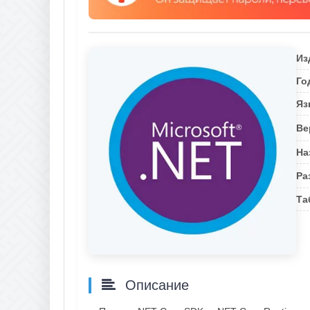
Из
Го
Яз
Ве
На
Ра
Та
Описание