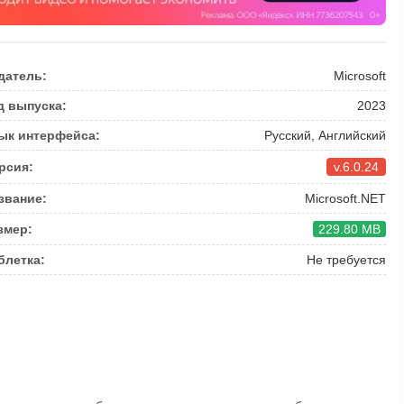
датель:
Microsoft
д выпуска:
2023
ык интерфейса:
Русский, Английский
рсия:
v.6.0.24
звание:
Microsoft.NET
змер:
229.80 MB
блетка:
Не требуется