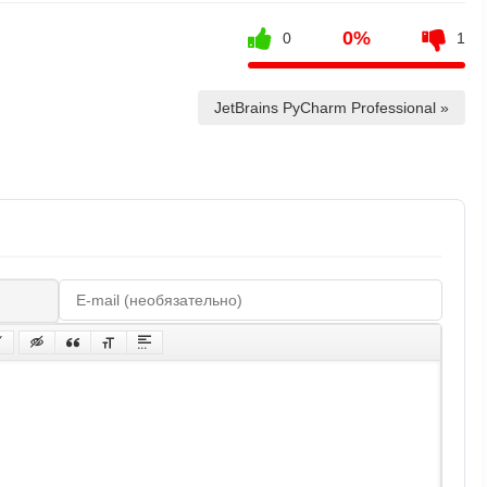
0%
0
1
JetBrains PyCharm Professional »