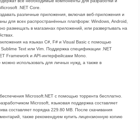
содержат все необходимые компоненты для разработки и
icrosoft .NET Core.
здавать различные приложения, включая веб-приложения и
аны для всех распространённых платформ: Windows, Android,
жно размещать в магазинах приложений, или развертывать на
йствах.
иложения на языках C#, F# и Visual Basic с помощью
de, Sublime Text или Vim. Поддержка спецификации .NET
NET Framework и API-интерфейсами Mono.
можно использовать для личных нужд, а также в
беспечения Microsoft.NET с помощью торрента бесплатно.
разработчиком Microsoft, языковая поддержка составляет
тива составляет порядка 229.80 MB. После скачивания
омментарий, также рекомендуем купить лицензионную копию