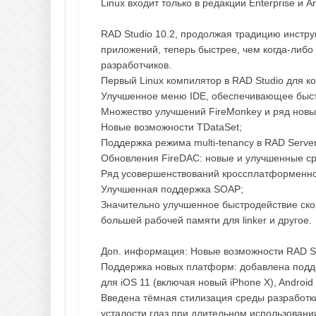
Linux входит только в редакции Enterprise и Arc
RAD Studio 10.2, продолжая традицию инстр
приложений, теперь быстрее, чем когда-либо
разработчиков.
Первый Linux компилятор в RAD Studio для к
Улучшенное меню IDE, обеспечивающее быс
Множество улучшений FireMonkey и ряд новы
Новые возможности TDataSet;
Поддержка режима multi-tenancy в RAD Server
Обновления FireDAC: новые и улучшенные ср
Ряд усовершенствований кроссплатформенн
Улучшенная поддержка SOAP;
Значительно улучшенное быстродействие ско
большей рабочей памяти для linker и другое.
Доп. информация: Новые возможности RAD St
Поддержка новых платформ: добавлена подд
для iOS 11 (включая новый iPhone X), Android 
Введена тёмная стилизация среды разработки
усталости глаз при длительном использовани