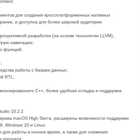
hitect.
ументов для создания кроссплатформенных нативных
 ранее, и доступна для более широкой аудитории
орпоративной разработки (на основе технологии LLVM);
трую навигацию;
х функций;
;
едства работы с базами данных;
ой RTL;
мпилированного C++, более удобная отладка и поддержка
udio 10.2.2
ержка macOS High Sierra, расширены возможности поддержки
8, Windows 10 и Linux;
 для работы в ночное время, а также для снижения
и продукта;