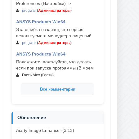
Preferences (Настройки) ->
progwar
(
Администраторы
)
ANSYS Products Win64
03-авг, 18:54
Эта ошибка означает, что версия
используемого менеджера лицензий
progwar
(
Администраторы
)
ANSYS Products Win64
02-авг, 18:01
Подскажите, пожалуйста, что делать
если при запуске программы (В моем
Гость Alex
(
Гости
)
Все комментарии
Обновление
Aiarty Image Enhancer (3.13)