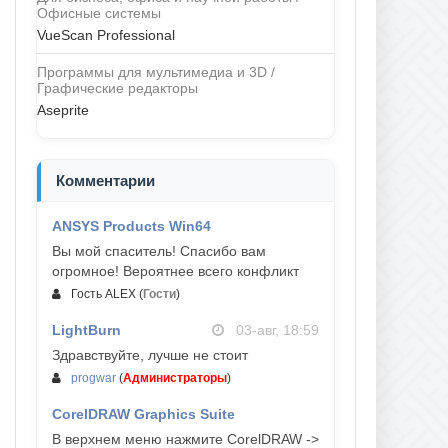
Офисные системы
VueScan Professional
Программы для мультимедиа и 3D /
Графические редакторы
Aseprite
Комментарии
ANSYS Products Win64
04-авг, 23:47
Вы мой спаситель! Спасибо вам
огромное! Вероятнее всего конфликт
Гость ALEX
(
Гости
)
LightBurn
03-авг, 18:59
Здравствуйте, лучше не стоит
progwar
(
Администраторы
)
CorelDRAW Graphics Suite
03-авг, 18:58
В верхнем меню нажмите CorelDRAW ->