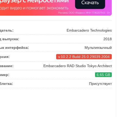
датель:
Embarcadero Technologies
д выпуска:
2018
ык интерфейса:
Мультиязычный
рсия:
v.10.2.2 Build 25.0.29039.2004
звание:
Embarcadero RAD Studio Tokyo Architect
змер:
6.65 GB
блетка:
Присутствует