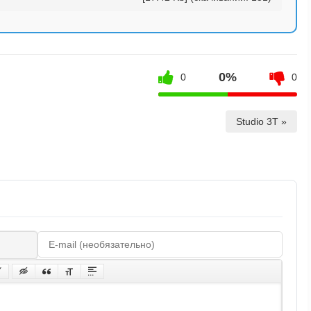
0%
0
0
Studio 3T »