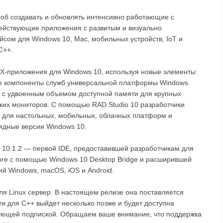
соб создавать и обновлять интенсивно работающие с
ействующие приложения с развитым и визуально
сом для Windows 10, Mac, мобильных устройств, IoT и
C++.
MX-приложения для Windows 10, используя новые элементы
же компоненты служб универсальной платформы Windows.
и с удвоенным объемом доступной памяти для крупных
ких мониторов. С помощью RAD Studio 10 разработчики
я для настольных, мобильных, облачных платформ и
ядные версии Windows 10.
 10.1.2 — первой IDE, предоставившей разработчикам для
tore с помощью Windows 10 Desktop Bridge и расширившей
й Windows, macOS, iOS и Android.
я Linux сервер. В настоящем релизе она поставляется
ти для C++ выйдет несколько позже и будет доступна
твующей подпиской. Обращаем ваше внимание, что поддержка