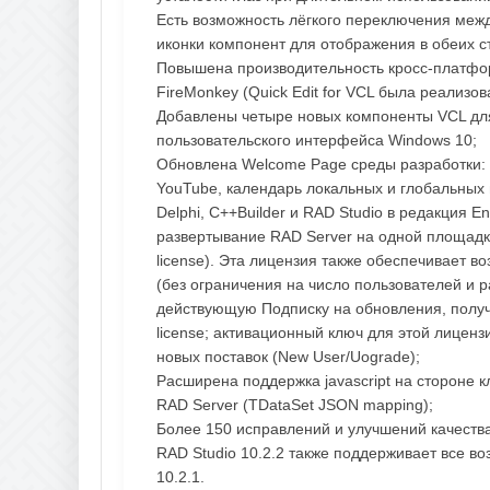
Есть возможность лёгкого переключения меж
иконки компонент для отображения в обеих с
Повышена производительность кросс-платформ
FireMonkey (Quick Edit for VCL была реализов
Добавлены четыре новых компоненты VCL дл
пользовательского интерфейса Windows 10;
Обновлена Welcome Page среды разработки: 
YouTube, календарь локальных и глобальных
Delphi, C++Builder и RAD Studio в редакция E
развертывание RAD Server на одной площадке/
license). Эта лицензия также обеспечивает 
(без ограничения на число пользователей и
действующую Подписку на обновления, получат
license; активационный ключ для этой лиценз
новых поставок (New User/Uograde);
Расширена поддержка jаvascript на стороне 
RAD Server (TDataSet JSON mapping);
Более 150 исправлений и улучшений качества
RAD Studio 10.2.2 также поддерживает все во
10.2.1.