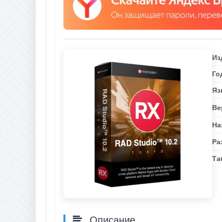
Из
Го
Яз
Ве
На
Ра
Та
Описание