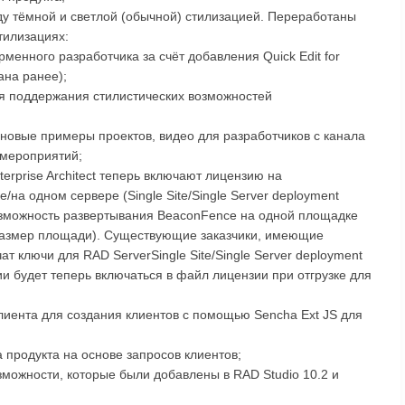
ду тёмной и светлой (обычной) стилизацией. Переработаны
тилизациях:
енного разработчика за счёт добавления Quick Edit for
ана ранее);
я поддержания стилистических возможностей
новые примеры проектов, видео для разработчиков с канала
 мероприятий;
nterprise Architect теперь включают лицензию на
на одном сервере (Single Site/Single Server deployment
возможность развертывания BeaconFence на одной площадке
 размер площади). Существующие заказчики, имеющие
 ключи для RAD ServerSingle Site/Single Server deployment
ии будет теперь включаться в файл лицензии при отгрузке для
клиента для создания клиентов с помощью Sencha Ext JS для
 продукта на основе запросов клиентов;
зможности, которые были добавлены в RAD Studio 10.2 и