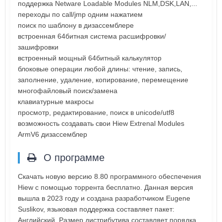
поддержка Netware Loadable Modules NLM,DSK,LAN,...
переходы по call/jmp одним нажатием
поиск по шаблону в дизассемблере
встроенная 64битная система расшифровки/
зашифровки
встроенный мощный 64битный калькулятор
блоковые операции любой длины: чтение, запись,
заполнение, удаление, копирование, перемещение
многофайловый поиск/замена
клавиатурные макросы
просмотр, редактирование, поиск в unicode/utf8
возможность создавать свои Hiew Extrenal Modules
ArmV6 дизассемблер
О программе
Скачать новую версию 8.80 программного обеспечения
Hiew с помощью торрента бесплатно. Данная версия
вышла в 2023 году и создана разработчиком Eugene
Suslikov, языковая поддержка составляет пакет:
Английский. Размер дистрибутива составляет порядка