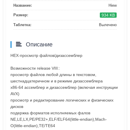
Название:
Hiew
934 KB
Размер:
Таблетка:
Вылечено
Описание
HEX-просмотр файлов/дизассемблер
Возможности release VIII::
просмотр файлов любой длины в текстовом,
шестнадцатеричном и в режиме дизассемблера
x86-64 ассемблер и дизассемблер (включая инструкции
AVX)
просмотр и редактирование логических и физических
дисков
подержка форматов исполняемых фалов
NE,LE,LX,PE/PE32+,ELF/ELF64(little-endian),Mach-
O(little-endian),TE/TE64