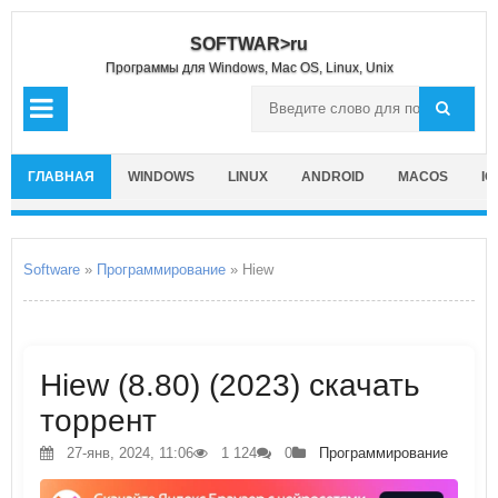
SOFTWAR>ru
Программы для Windows, Mac OS, Linux, Unix
ГЛАВНАЯ
WINDOWS
LINUX
ANDROID
MACOS
IO
Software
»
Программирование
» Hiew
Hiew (8.80) (2023) скачать
торрент
27-янв, 2024, 11:06
1 124
0
Программирование