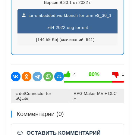
Версия 9.30.1 от 2022 г.
iar-embedded-workbench-for-arm-v9_30_1-
x64-2022-eng.torrent
[144.59 Kb] (cкачиваний: 641)
80%
4
1
« dotConnector for
RPG Maker MV + DLC
SQLite
»
Комментарии (0)
ОСТАВИТЬ КОММЕНТАРИЙ