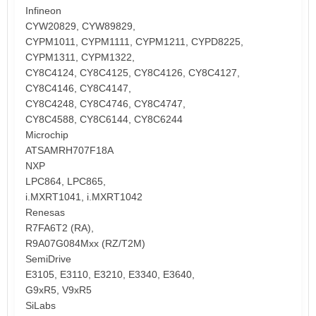
Infineon
CYW20829, CYW89829,
CYPM1011, CYPM1111, CYPM1211, CYPD8225,
CYPM1311, CYPM1322,
CY8C4124, CY8C4125, CY8C4126, CY8C4127,
CY8C4146, CY8C4147,
CY8C4248, CY8C4746, CY8C4747,
CY8C4588, CY8C6144, CY8C6244
Microchip
ATSAMRH707F18A
NXP
LPC864, LPC865,
i.MXRT1041, i.MXRT1042
Renesas
R7FA6T2 (RA),
R9A07G084Mxx (RZ/T2M)
SemiDrive
E3105, E3110, E3210, E3340, E3640,
G9xR5, V9xR5
SiLabs