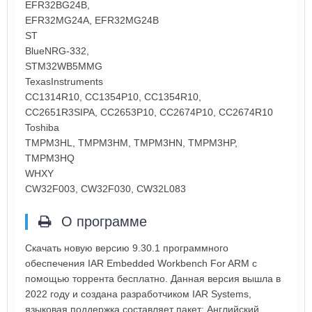
EFR32BG24B,
EFR32MG24A, EFR32MG24B
ST
BlueNRG-332,
STM32WB5MMG
TexasInstruments
CC1314R10, CC1354P10, CC1354R10,
CC2651R3SIPA, CC2653P10, CC2674P10, CC2674R10
Toshiba
TMPM3HL, TMPM3HM, TMPM3HN, TMPM3HP,
TMPM3HQ
WHXY
CW32F003, CW32F030, CW32L083
О программе
Скачать новую версию 9.30.1 программного
обеспечения IAR Embedded Workbench For ARM с
помощью торрента бесплатно. Данная версия вышла в
2022 году и создана разработчиком IAR Systems,
языковая поддержка составляет пакет: Английский.