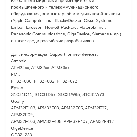
известными мировыми производителями
промышленного и телекоммуникационного
оборудования, компьютерной и медицинской техники
(Apple Computer Inc., Black&Decker, Cisco Systems,
Ember, Ericsson, Hewlett-Packard, Motorola Inc.,
Panasonic Communications, GigaDevice, Siemens и др.),
а также среди российских разработчиков.
Доп. информация: Support for new devices:
Atmosic
ATM22xx, ATM32xx, ATM33xx
FMD
FT32F030, FT32F032, FT32F072
Epson
S1C31D41, S1C31D5x, S1C31W65, S1C31W73
Geehy
APM32E103, APM32F03, APM32F05, APM32F07,
APM32F09,
APM32F103, APM32F405, APM32F407, APM32F417
GigaDevice
GD32L233