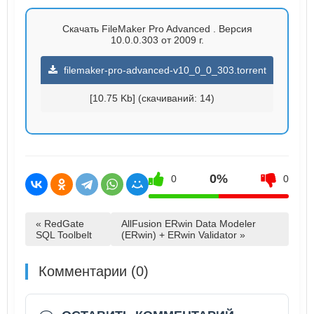
Скачать FileMaker Pro Advanced . Версия
10.0.0.303 от 2009 г.
filemaker-pro-advanced-v10_0_0_303.torrent
[10.75 Kb] (cкачиваний: 14)
0%
0
0
« RedGate
AllFusion ERwin Data Modeler
SQL Toolbelt
(ERwin) + ERwin Validator »
Комментарии (0)