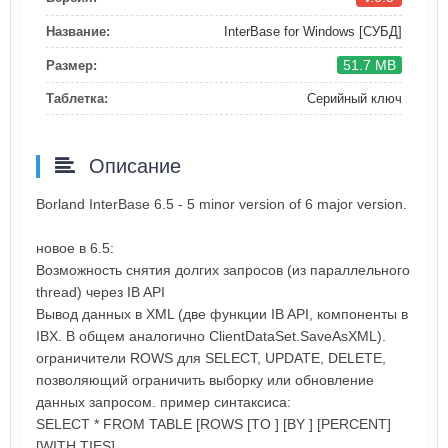
Название:
InterBase for Windows [СУБД]
51.7 MB
Размер:
Таблетка:
Серийный ключ
Описание
Borland InterBase 6.5 - 5 minor version of 6 major version.
новое в 6.5:
Возможность снятия долгих запросов (из параллельного
thread) через IB API
Вывод данных в XML (две функции IB API, компоненты в
IBX. В общем аналогично ClientDataSet.SaveAsXML).
ограничители ROWS для SELECT, UPDATE, DELETE,
позволяющий ограничить выборку или обновление
данных запросом. пример синтаксиса:
SELECT * FROM TABLE [ROWS [TO ] [BY ] [PERCENT]
[WITH TIES]