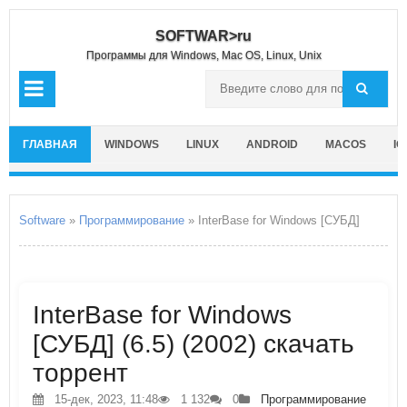
SOFTWAR>ru
Программы для Windows, Mac OS, Linux, Unix
ГЛАВНАЯ
WINDOWS
LINUX
ANDROID
MACOS
IO
Software
»
Программирование
» InterBase for Windows [СУБД]
InterBase for Windows
[СУБД] (6.5) (2002) скачать
торрент
15-дек, 2023, 11:48
1 132
0
Программирование