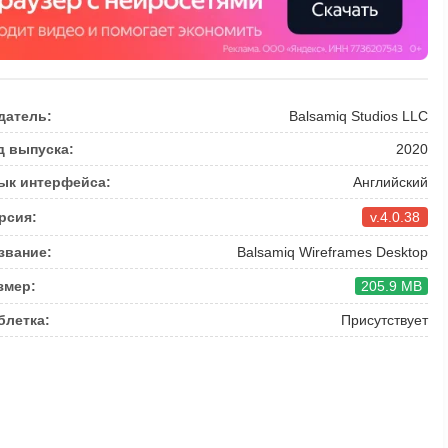
датель:
Balsamiq Studios LLC
д выпуска:
2020
ык интерфейса:
Английский
рсия:
v.4.0.38
звание:
Balsamiq Wireframes Desktop
змер:
205.9 MB
блетка:
Присутствует