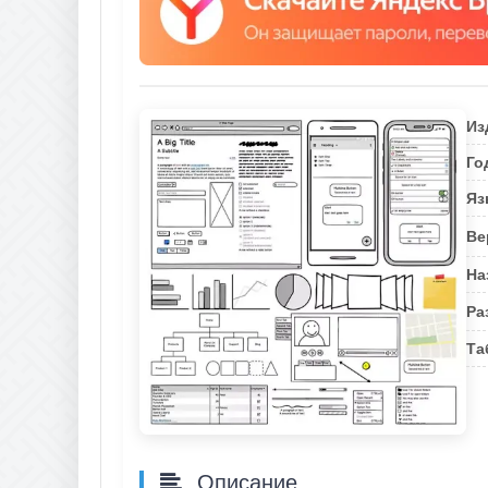
Из
Го
Яз
Ве
На
Ра
Та
Описание