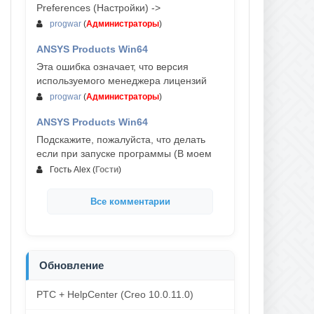
Preferences (Настройки) ->
progwar
(
Администраторы
)
ANSYS Products Win64
03-авг, 18:54
Эта ошибка означает, что версия
используемого менеджера лицензий
progwar
(
Администраторы
)
ANSYS Products Win64
02-авг, 18:01
Подскажите, пожалуйста, что делать
если при запуске программы (В моем
Гость Alex
(
Гости
)
Все комментарии
Обновление
PTC + HelpCenter (Creo 10.0.11.0)