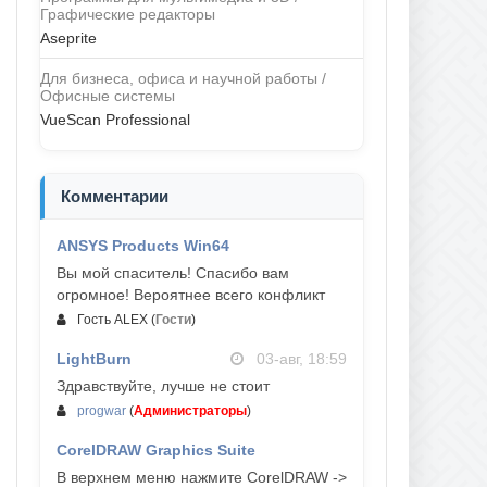
Графические редакторы
Aseprite
Для бизнеса, офиса и научной работы /
Офисные системы
VueScan Professional
Комментарии
ANSYS Products Win64
04-авг, 23:47
Вы мой спаситель! Спасибо вам
огромное! Вероятнее всего конфликт
Гость ALEX
(
Гости
)
LightBurn
03-авг, 18:59
Здравствуйте, лучше не стоит
progwar
(
Администраторы
)
CorelDRAW Graphics Suite
03-авг, 18:58
В верхнем меню нажмите CorelDRAW ->