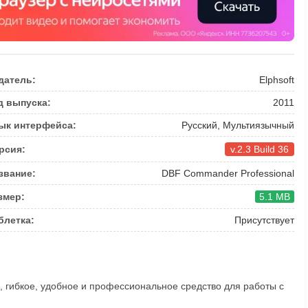
датель:
Elphsoft
д выпуска:
2011
ык интерфейса:
Русский, Мультиязычный
рсия:
v.2.3 Build 36
звание:
DBF Commander Professional
змер:
5.1 MB
блетка:
Присутствует
 гибкое, удобное и профессиональное средство для работы с