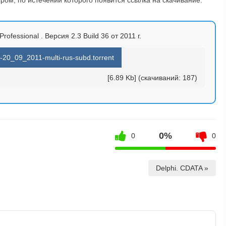
fessional . Версия 2.3 Build 36 от 2011 г.
20_09_2011-multi-rus-subd.torrent
[6.89 Kb] (cкачиваний: 187)
0%
0
0
Delphi. CDATA »