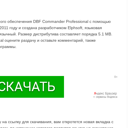
много обеспечения DBF Commander Professional с помощью
011 году и создана разработчиком Elphsoft, языковая
иязычный. Размер дистрибутива составляет порядка 5.1 MB.
l оцените раздачу и оставьте комментарий, также
ограммы.
на ссылку для скачивания, вам откротется новая вкладка с
ом, по истечении которого появится ссылка на скачивание.