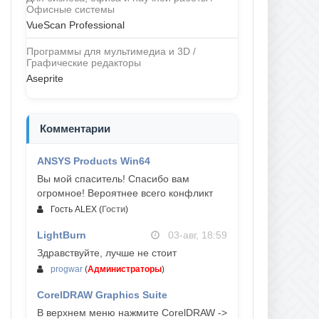
Офисные системы
VueScan Professional
Программы для мультимедиа и 3D /
Графические редакторы
Aseprite
Комментарии
ANSYS Products Win64
04-авг, 23:47
Вы мой спаситель! Спасибо вам
огромное! Вероятнее всего конфликт
Гость ALEX
(
Гости
)
LightBurn
03-авг, 18:59
Здравствуйте, лучше не стоит
progwar
(
Администраторы
)
CorelDRAW Graphics Suite
03-авг, 18:58
В верхнем меню нажмите CorelDRAW ->