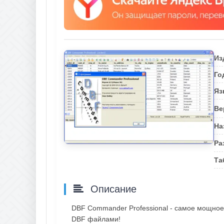
Из
Го
Яз
Ве
На
Ра
Та
Описание
DBF Commander Professional - самое мощное,
DBF файлами!