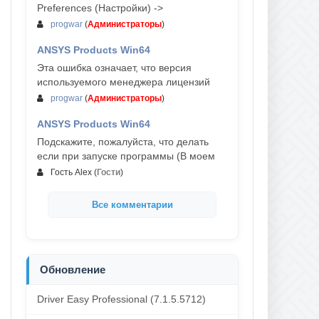
Preferences (Настройки) ->
progwar
(
Администраторы
)
ANSYS Products Win64
03-авг, 18:54
Эта ошибка означает, что версия
используемого менеджера лицензий
progwar
(
Администраторы
)
ANSYS Products Win64
02-авг, 18:01
Подскажите, пожалуйста, что делать
если при запуске программы (В моем
Гость Alex
(
Гости
)
Все комментарии
Обновление
Driver Easy Professional (7.1.5.5712)