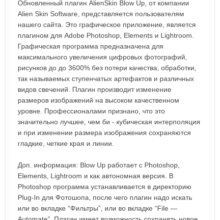
Обновленный плагин AlienSkin Blow Up, от компании
Alien Skin Software, представляется пользователям
нашего сайта. Это графическое приложение, является
плагином для Adobe Photoshop, Elements и Lightroom.
Графическая программа предназначена для
максимального увеличения цифровых фотографий,
рисунков до до 3600% без потери качества, обработки,
так называемых ступенчатых артефактов и различных
видов свечений. Плагин производит изменение
размеров изображений на высоком качественном
уровне. Профессионалами признано, что это
значительно лучшее, чем би - кубическая интерполяция
и при изменении размера изображения сохраняются
гладкие, четкие края и линии.
Доп. информация: Blow Up работает с Photoshop,
Elements, Lightroom и как автономная версия. В
Photoshop программа устанавливается в директорию
Plug-In для Фотошопа, после чего плагин надо искать
или во вкладке “Фильтры”, или во вкладке “File —
Automate”. Плагин имеет возможность сохранять новое