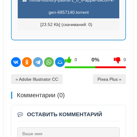
minta-foundry-patina-1_0_6-apple-silicon-k-
gen-6857140.torrent
[23.52 Kb] (cкачиваний: 0)
0%
0
0
« Adobe Illustrator CC
Pixea Plus »
Комментарии (0)
ОСТАВИТЬ КОММЕНТАРИЙ