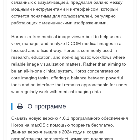
связанных с визуализацией, предлагая баланс между
мощными инструментами и интерфейсом, который
остается понятным для пользователей, регулярно
работающих с медицинскими изображениями.
Horos is a free medical image viewer built to help users
view, manage, and analyze DICOM medical images in a
focused and efficient way. Horos is commonly used in
research, education, and non-diagnostic workflows where
reliable image visualization matters. Rather than aiming to
be an all-in-one clinical system, Horos concentrates on
core imaging tasks, offering a balance between powerful
tools and an interface that remains approachable for users
who regularly work with medical imaging data.
О программе
Скачать новую версию 4.0.1 программного обеспечения
Horos на macOS с помощью торрента бесплатно.
Данная версия вышла в 2024 году и создана
разработчиком horosproject, языковая поддержка