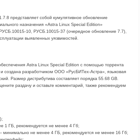
.7.8 представляет собой кумулятивное обновление
льного назначения «Astra Linux Special Edition»
РУСБ.10015-10, РУСБ.10015-37 (очередное обновление 7.7),
ксплуатации выявленных уязвимостей.
беспечения Astra Linux Special Edition с помощью торрента
у и создана разработчиком ООО «РусБИТех-Астра», языковая
ский. Размер дистрибутива составляет порядка 55.68 GB.
n оцените раздачу и оставьте комментарий, также рекомендуем
);
 1 ГБ, рекомендуется не менее 4 Гб;
— минимально не менее 4 ГБ, рекомендуется не менее 16 Гб;
-интерфейс;