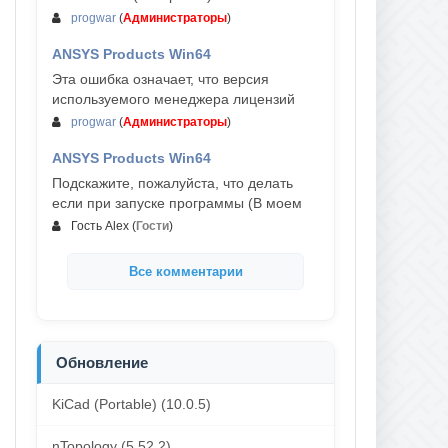
progwar
(
Администраторы
)
ANSYS Products Win64
03-авг, 18:54
Эта ошибка означает, что версия
используемого менеджера лицензий
progwar
(
Администраторы
)
ANSYS Products Win64
02-авг, 18:01
Подскажите, пожалуйста, что делать
если при запуске программы (В моем
Гость Alex
(
Гости
)
Все комментарии
Обновление
KiCad (Portable) (10.0.5)
nTopology (5.52.2)