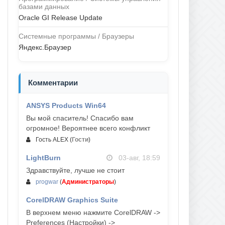
базами данных
Oracle GI Release Update
Системные программы / Браузеры
Яндекс.Браузер
Комментарии
ANSYS Products Win64
04-авг, 23:47
Вы мой спаситель! Спасибо вам
огромное! Вероятнее всего конфликт
Гость ALEX
(
Гости
)
LightBurn
03-авг, 18:59
Здравствуйте, лучше не стоит
progwar
(
Администраторы
)
CorelDRAW Graphics Suite
03-авг, 18:58
В верхнем меню нажмите CorelDRAW ->
Preferences (Настройки) ->