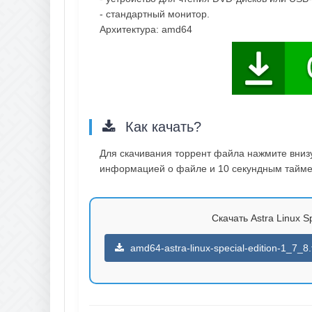
- стандартный монитор.
Архитектура: amd64
Как качать?
Для скачивания торрент файла нажмите внизу 
информацией о файле и 10 секундным таймер
Скачать Astra Linux Sp
amd64-astra-linux-special-edition-1_7_8.