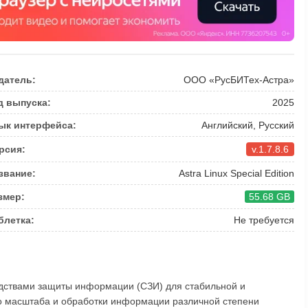
датель:
ООО «РусБИТех-Астра»
д выпуска:
2025
ык интерфейса:
Английский, Русский
рсия:
v.1.7.8.6
звание:
Astra Linux Special Edition
змер:
55.68 GB
блетка:
Не требуется
ствами защиты информации (СЗИ) для стабильной и
о масштаба и обработки информации различной степени