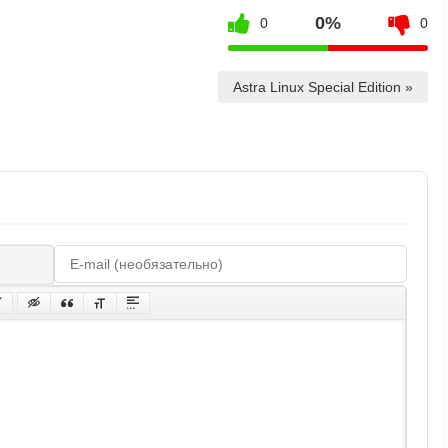
0%
0
0
Astra Linux Special Edition »