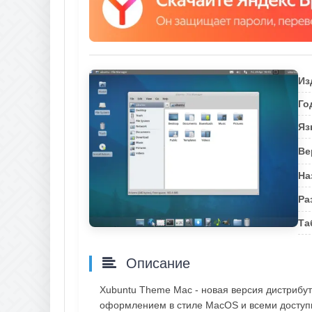
Из
Го
Яз
Ве
На
Ра
Та
Описание
Xubuntu Theme Mac - новая версия дистрибут
оформлением в стиле MacOS и всеми доступ