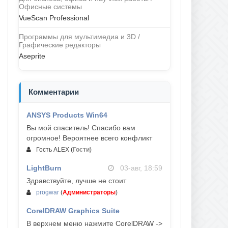
Офисные системы
VueScan Professional
Программы для мультимедиа и 3D /
Графические редакторы
Aseprite
Комментарии
ANSYS Products Win64
04-авг, 23:47
Вы мой спаситель! Спасибо вам
огромное! Вероятнее всего конфликт
Гость ALEX
(
Гости
)
LightBurn
03-авг, 18:59
Здравствуйте, лучше не стоит
progwar
(
Администраторы
)
CorelDRAW Graphics Suite
03-авг, 18:58
В верхнем меню нажмите CorelDRAW ->