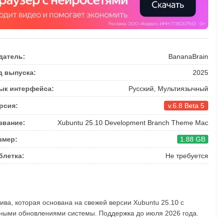
датель:
BananaBrain
д выпуска:
2025
ык интерфейса:
Русский, Мультиязычный
рсия:
v.6.8 Beta 5
звание:
Xubuntu 25.10 Development Branch Theme Mac
змер:
1.88 GB
блетка:
Не требуется
ива, которая основана на свежей версии Xubuntu 25.10 с
ными обновлениями системы. Поддержка до июля 2026 года.