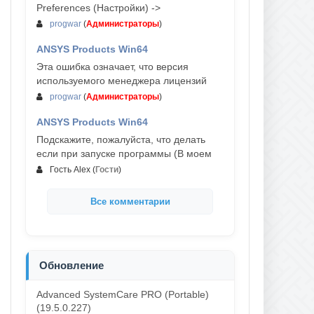
Preferences (Настройки) ->
progwar
(
Администраторы
)
ANSYS Products Win64
03-авг, 18:54
Эта ошибка означает, что версия
используемого менеджера лицензий
progwar
(
Администраторы
)
ANSYS Products Win64
02-авг, 18:01
Подскажите, пожалуйста, что делать
если при запуске программы (В моем
Гость Alex
(
Гости
)
Все комментарии
Обновление
Advanced SystemCare PRO (Portable)
(19.5.0.227)