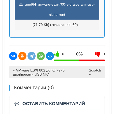
amd64-vmware-esxi-700-s-drajverami-usb-
nic.torrent
[71.79 Kb] (cкачиваний: 60)
0%
0
0
« VMware ESXI 802 дополнено
Scratch
драйверами USB NIC
»
Комментарии (0)
ОСТАВИТЬ КОММЕНТАРИЙ