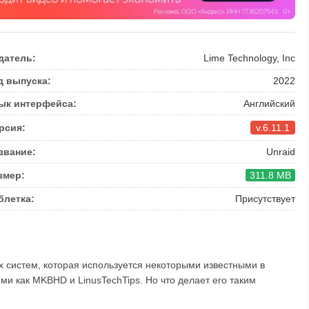
датель:
Lime Technology, Inc
д выпуска:
2022
ык интерфейса:
Английский
рсия:
v.6.11.1
звание:
Unraid
змер:
311.8 MB
блетка:
Присутствует
ых систем, которая используется некоторыми известными в
ми как MKBHD и LinusTechTips. Но что делает его таким