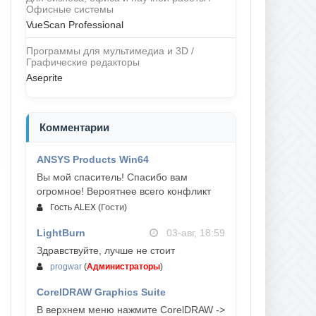
Офисные системы
VueScan Professional
Программы для мультимедиа и 3D /
Графические редакторы
Aseprite
Комментарии
ANSYS Products Win64
04-авг, 23:47
Вы мой спаситель! Спасибо вам
огромное! Вероятнее всего конфликт
Гость ALEX
(
Гости
)
LightBurn
03-авг, 18:59
Здравствуйте, лучше не стоит
progwar
(
Администраторы
)
CorelDRAW Graphics Suite
03-авг, 18:58
В верхнем меню нажмите CorelDRAW ->