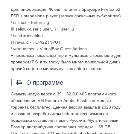
Доп. информация: Флеш : плагин в браузере Firefox 52
ESR + standalone player (запуск локальных swf-файлов)
! selinux = Enforcing
!!! selinux-user ( user1 ) = user_u
! sshd = disabled
! firewalld - TCP/22 INPUT
! установлены VirtualBox Guest Addons
+ несколько локальных игр и мультиков в комплекте для
проверки (P.S. в ту эпоху было много прикольной дичи)
прочий софт по минимуму - mc / htop / leafpad.
О программе
Скачать новую версию 39 + 32.0.0.465 программного
обеспечения VM Fedora + Adobe Flash с помощью
торрента бесплатно. Данная версия вышла в 2023 году
и создана разработчиком fedoraproject, языковая
поддержка составляет пакет: Русский, Мультиязычный.
Размер дистрибутива составляет порядка 1.38 GB.
После скачивания VM Fedora + Adobe Flash оцените