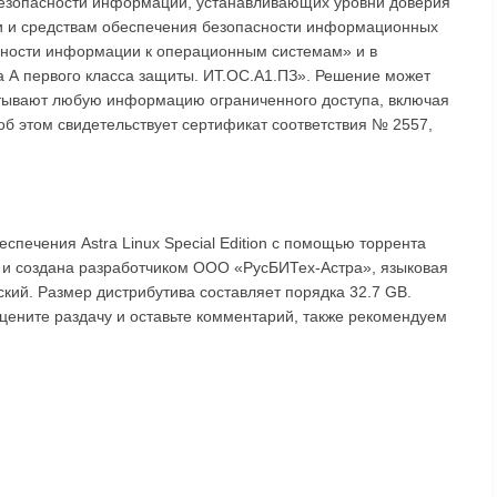
безопасности информации, устанавливающих уровни доверия
и и средствам обеспечения безопасности информационных
асности информации к операционным системам» и в
 А первого класса защиты. ИТ.ОС.А1.ПЗ». Решение может
атывают любую информацию ограниченного доступа, включая
об этом свидетельствует сертификат соответствия № 2557,
спечения Astra Linux Special Edition с помощью торрента
у и создана разработчиком ООО «РусБИТех-Астра», языковая
ский. Размер дистрибутива составляет порядка 32.7 GB.
n оцените раздачу и оставьте комментарий, также рекомендуем