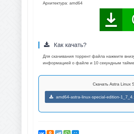
Архитектура: amd64
Как качать?
Для скачивания торрент файла нажмите внизу 
информацией о файле и 10 секундным таймер
Скачать Astra Linux S
amd64-astra-linux-special-edition-1_7_4.