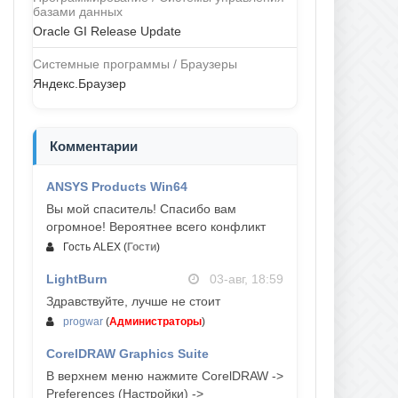
базами данных
Oracle GI Release Update
Системные программы / Браузеры
Яндекс.Браузер
Комментарии
ANSYS Products Win64
04-авг, 23:47
Вы мой спаситель! Спасибо вам
огромное! Вероятнее всего конфликт
Гость ALEX
(
Гости
)
LightBurn
03-авг, 18:59
Здравствуйте, лучше не стоит
progwar
(
Администраторы
)
CorelDRAW Graphics Suite
03-авг, 18:58
В верхнем меню нажмите CorelDRAW ->
Preferences (Настройки) ->