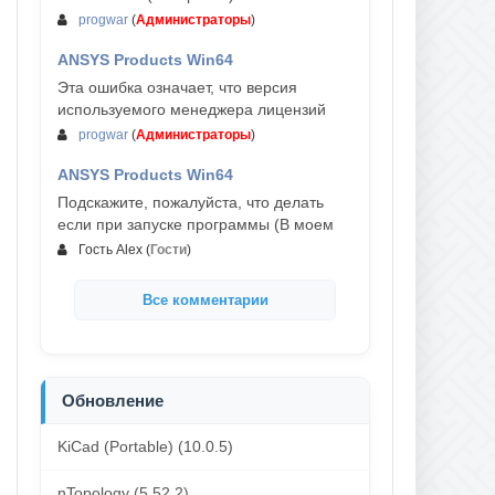
progwar
(
Администраторы
)
ANSYS Products Win64
03-авг, 18:54
Эта ошибка означает, что версия
используемого менеджера лицензий
progwar
(
Администраторы
)
ANSYS Products Win64
02-авг, 18:01
Подскажите, пожалуйста, что делать
если при запуске программы (В моем
Гость Alex
(
Гости
)
Все комментарии
Обновление
KiCad (Portable) (10.0.5)
nTopology (5.52.2)