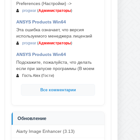
Preferences (Настройки) ->
progwar
(
Администраторы
)
ANSYS Products Win64
03-авг, 18:54
Эта ошибка означает, что версия
используемого менеджера лицензий
progwar
(
Администраторы
)
ANSYS Products Win64
02-авг, 18:01
Подскажите, пожалуйста, что делать
если при запуске программы (В моем
Гость Alex
(
Гости
)
Все комментарии
Обновление
Aiarty Image Enhancer (3.13)