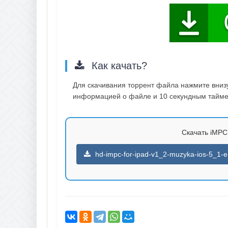
Как качать?
Для скачивания торрент файла нажмите внизу 
информацией о файле и 10 секундным таймер
Скачать iMPC 
hd-impc-for-ipad-v1_2-muzyka-ios-5_1-en