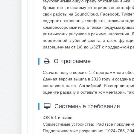
звукозаписывающую среду от компании Akai P
Кроме того, в систему интегрирован интерфе
свои работы на SoundCloud, Facebook, Twitte
содержит встроенные эффекты, включая заде
компрессор/лимитер, а также предусматривае
ритмических рисунков в режиме наложения. Д
переменной глубиной свинга, а также функци
разрешением от 1/8 до 1/32T с поддержкой 
О программе
Скачать новую версию 1.2 программного обе
Данная версия вышла в 2013 году и создана р
составляет пакет: Английский. Размер дистр
оцените раздачу и оставьте комментарий, т
Системные требования
iOS 5.1 и выше
Совместимые устройства: iPad (все поколени
Поддерживаемые разрешения: 1024x768, 20