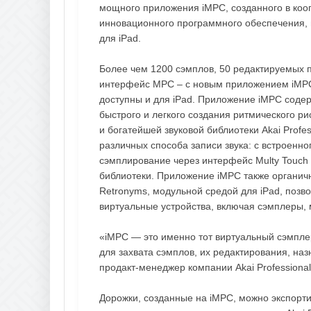
мощного приложения iMPC, созданного в коо
инновационного программного обеспечения, 
для iPad.
Более чем 1200 сэмплов, 50 редактируемых 
интерфейс MPC – с новым приложением iMPС 
доступны и для iPad. Приложение iMPC соде
быстрого и легкого создания ритмического р
и богатейшей звуковой библиотеки Akai Prof
различных способа записи звука: с встроенно
сэмплирование через интерфейс Multy Touch 
библиотеки. Приложение iMPC также органичн
Retronyms, модульной средой для iPad, поз
виртуальные устройства, включая сэмплеры,
«iMPC — это именно тот виртуальный сэмпле
для захвата сэмплов, их редактирования, наз
продакт-менеджер компании Akai Professional
Дорожки, созданные на iMPC, можно экспорт