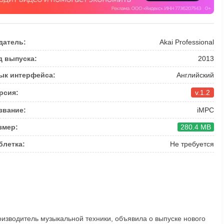
датель:
Akai Professional
д выпуска:
2013
ык интерфейса:
Английский
рсия:
v.1.2
звание:
iMPC
змер:
280.4 MB
блетка:
Не требуется
оизводитель музыкальной техники, объявила о выпуске нового