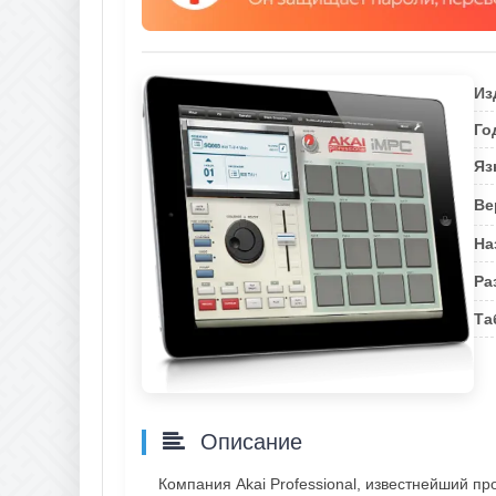
Из
Го
Яз
Ве
На
Ра
Та
Описание
Компания Akai Professional, известнейший пр