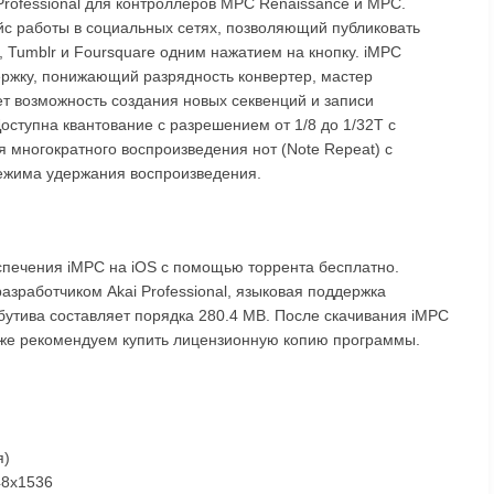
rofessional для контроллеров MPC Renaissance и MPC.
йс работы в социальных сетях, позволяющий публиковать
r, Tumblr и Foursquare одним нажатием на кнопку. iMPC
ржку, понижающий разрядность конвертер, мастер
т возможность создания новых секвенций и записи
оступна квантование с разрешением от 1/8 до 1/32T с
я многократного воспроизведения нот (Note Repeat) с
режима удержания воспроизведения.
спечения iMPC на iOS с помощью торрента бесплатно.
азработчиком Akai Professional, языковая поддержка
ибутива составляет порядка 280.4 MB. После скачивания iMPC
акже рекомендуем купить лицензионную копию программы.
я)
48x1536