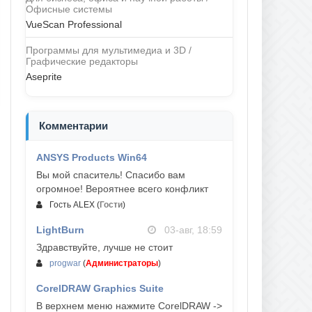
Офисные системы
VueScan Professional
Программы для мультимедиа и 3D /
Графические редакторы
Aseprite
Комментарии
ANSYS Products Win64
04-авг, 23:47
Вы мой спаситель! Спасибо вам
огромное! Вероятнее всего конфликт
Гость ALEX
(
Гости
)
LightBurn
03-авг, 18:59
Здравствуйте, лучше не стоит
progwar
(
Администраторы
)
CorelDRAW Graphics Suite
03-авг, 18:58
В верхнем меню нажмите CorelDRAW ->