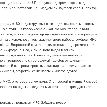
перации с компанией Retronyms, лидером в производстве
например, потрясающей модульной звуковой среды Tabletop
программ, 80 редактируемых секвенций, ставший культовым
все функции классического Akai Pro MPC теперь стали
ржит все, что необходимо продюсерам или композиторам для
исунка с использованием эксклюзивного набора тембров iMPC
essional. Встроенный сэмплер приложения поддерживает три
го микрофона iPad, с линейного входа iPad или
непосредственно из iTunes или другой музыкальной
о интегрировано с программой Tabletop от компании
воляющей синхронизировать и микшировать самые разные
 микшеры, эффекты, секвенсоры и многое другое.
р MPC, о котором вы мечтали. Это простой и мощный способ
начения на пэды и создания музыки», — говорит Дэн Гилл,
.
ировать в программу MPC Software, новую